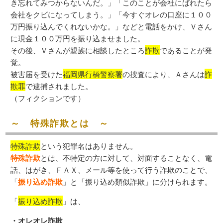
き忘れてみつからないんだ。」「このことが会社にばれたら
会社をクビになってしまう。」「今すぐオレの口座に１００
万円振り込んでくれないかな。」などと電話をかけ、Ｖさん
に現金１００万円を振り込ませました。
その後、Ｖさんが親族に相談したところ
詐欺
であることが発
覚。
被害届を受けた
福岡県行橋警察署
の捜査により、Ａさんは
詐
欺罪
で逮捕されました。
（フィクションです）
～ 特殊詐欺とは ～
特殊詐欺
という犯罪名はありません。
特殊詐欺
とは、不特定の方に対して、対面することなく、電
話、はがき、ＦＡＸ、メール等を使って行う詐欺のことで、
「
振り込め詐欺
」と「振り込め類似詐欺」に分けられます。
「
振り込め詐欺
」は、
・オレオレ詐欺