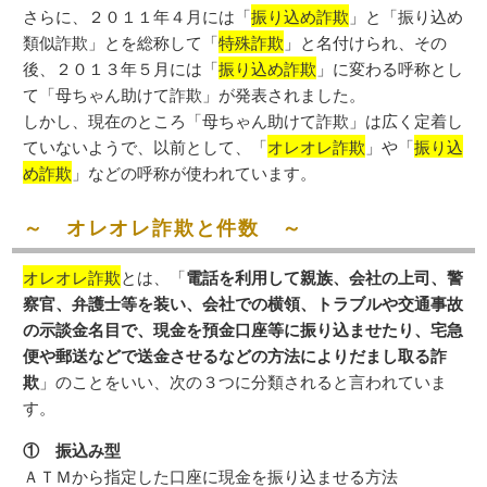
さらに、２０１１年４月には「
振り込め詐欺
」と「振り込め
類似詐欺」とを総称して「
特殊詐欺
」と名付けられ、その
後、２０１３年５月には「
振り込め詐欺
」に変わる呼称とし
て「母ちゃん助けて詐欺」が発表されました。
しかし、現在のところ「母ちゃん助けて詐欺」は広く定着し
ていないようで、以前として、「
オレオレ詐欺
」や「
振り込
め詐欺
」などの呼称が使われています。
～ オレオレ詐欺と件数 ～
オレオレ詐欺
とは、「
電話を利用して親族、会社の上司、警
察官、弁護士等を装い、会社での横領、トラブルや交通事故
の示談金名目で、現金を預金口座等に振り込ませたり、宅急
便や郵送などで送金させるなどの方法によりだまし取る詐
欺
」のことをいい、次の３つに分類されると言われていま
す。
① 振込み型
ＡＴＭから指定した口座に現金を振り込ませる方法