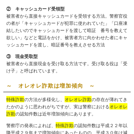
② キャッシュカード受領型
被害者から直接キャッシュカードを受領する方法。警察官役
の者が「キャッシュカードが犯罪に使われていた」「口座凍
結したいのでキャッシュカードを渡して暗証 番号を教えて
欲しい」などと電話をかけ、被害者方に向かわせた者にキャ
ッシュカードを渡し、暗証番号を教えさせる方法
③ 現金受取型
被害者から直接現金を受け取る方法です。受け取る役は「受
け子」と呼ばれています。
～ オレオレ詐欺は増加傾向 ～
特殊詐欺
の方法が多様化し、
オレオレ詐欺
の存在が薄れてき
たかのように思われがちですが、実は警察における
オレオレ
詐欺
の認知件数は近年増加傾向にあります。
警察庁の発表によれば、
特殊詐欺
の認知件数は平成２２年以
降平成２９年まで増加傾向にあったものの、平成３０年は減