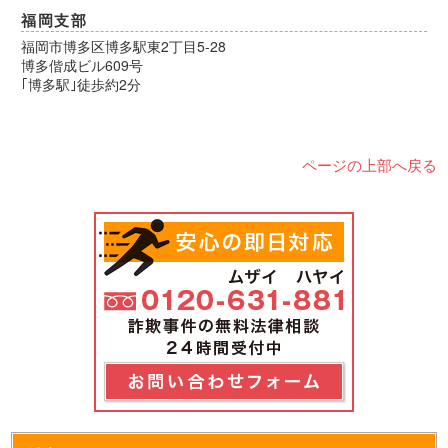
福岡支部
福岡市博多区博多駅東2丁目5-28
博多偕成ビル609号
｢博多駅｣徒歩約2分
ページの上部へ戻る