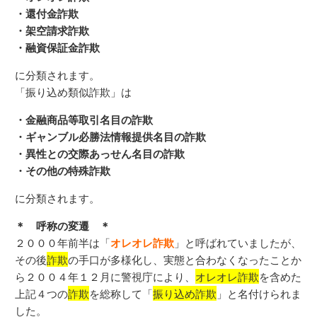
・還付金詐欺
・架空請求詐欺
・融資保証金詐欺
に分類されます。
「振り込め類似詐欺」は
・金融商品等取引名目の詐欺
・ギャンブル必勝法情報提供名目の詐欺
・異性との交際あっせん名目の詐欺
・その他の特殊詐欺
に分類されます。
＊ 呼称の変遷 ＊
２０００年前半は「
オレオレ詐欺
」と呼ばれていましたが、
その後
詐欺
の手口が多様化し、実態と合わなくなったことか
ら２００４年１２月に警視庁により、
オレオレ詐欺
を含めた
上記４つの
詐欺
を総称して「
振り込め詐欺
」と名付けられま
した。