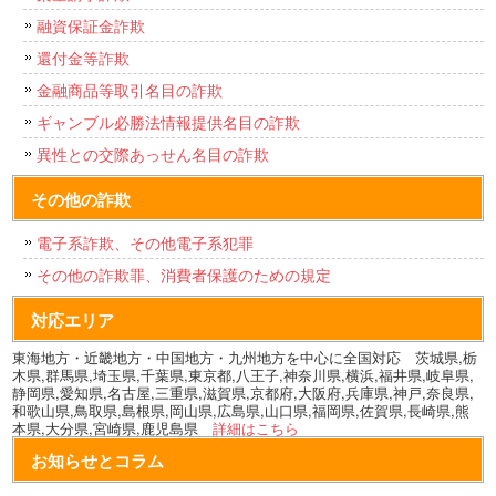
融資保証金詐欺
還付金等詐欺
金融商品等取引名目の詐欺
ギャンブル必勝法情報提供名目の詐欺
異性との交際あっせん名目の詐欺
その他の詐欺
電子系詐欺、その他電子系犯罪
その他の詐欺罪、消費者保護のための規定
対応エリア
東海地方・近畿地方・中国地方・九州地方を中心に全国対応 茨城県,栃
木県,群馬県,埼玉県,千葉県,東京都,八王子,神奈川県,横浜,福井県,岐阜県,
静岡県,愛知県,名古屋,三重県,滋賀県,京都府,大阪府,兵庫県,神戸,奈良県,
和歌山県,鳥取県,島根県,岡山県,広島県,山口県,福岡県,佐賀県,長崎県,熊
本県,大分県,宮崎県,鹿児島県
詳細はこちら
お知らせとコラム