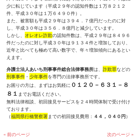
少に転じています（平成２９年の認知件数は１万８２１２
件、平成３０年は１万６４９０件）。
また、被害額も平成２９年は３９４．７億円だったのに対
し、平成３０年は３５６．８億円と減少しています。
しかし、
オレオレ詐欺
の認知件数は、平成２９年は８４９６
件だったのに対し平成３０年は９１３４件と増加しており、
近年と比べても極めて高い数字で、年々増加傾向にあるとい
えます。
弁護士法人あいち刑事事件総合法律事務所
は、
詐欺罪
などの
刑事事件
・
少年事件
を専門の法律事務所です。
０１２０－６３１－８
お困りの方は、まずはお気軽に
８１
までお電話ください。
無料法律相談、初回接見サービスを２４時間体制で受け付け
ております。
（
福岡県行橋警察署
までの初回接見費用：
４４，０４０円
）
« 前のページ
次のページ »