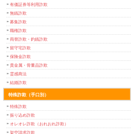
有価証券等利用詐欺
無銭詐欺
募集詐欺
職権詐欺
両替詐欺・釣銭詐欺
留守宅詐欺
保険金詐欺
貴金属・骨董品詐欺
霊感商法
結婚詐欺
特殊詐欺（手口別）
特殊詐欺
振り込め詐欺
オレオレ詐欺（おれおれ詐欺）
架空請求詐欺