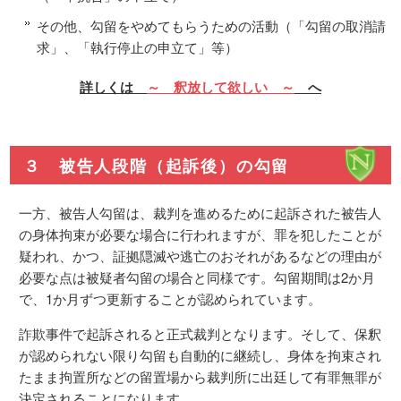
その他、勾留をやめてもらうための活動（「勾留の取消請
求」、「執行停止の申立て」等）
詳しくは
～ 釈放して欲しい ～
へ
３ 被告人段階（起訴後）の勾留
一方、被告人勾留は、裁判を進めるために起訴された被告人
の身体拘束が必要な場合に行われますが、罪を犯したことが
疑われ、かつ、証拠隠滅や逃亡のおそれがあるなどの理由が
必要な点は被疑者勾留の場合と同様です。勾留期間は2か月
で、1か月ずつ更新することが認められています。
詐欺事件で起訴されると正式裁判となります。そして、保釈
が認められない限り勾留も自動的に継続し、身体を拘束され
たまま拘置所などの留置場から裁判所に出廷して有罪無罪が
決定されることになります。