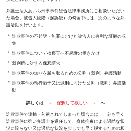
弁護士法人あいち刑事事件総合法律事務所にご相談いただい
た場合、被告人段階（起訴後）の勾留中には、次のような弁
護活動を行います。
詐欺事件の不起訴・無罪にむけた被告人に有利な証拠の収
集
詐欺事件について検察官へ不起訴の働きかけ
裁判所に対する保釈請求
詐欺事件の無罪を勝ち取るための公判（裁判）弁護活動
詐欺事件の執行猶予又は減刑に向けた公判（裁判）弁護活
動
詳しくは
～ 保釈して欲しい ～
へ
詐欺事件で逮捕・勾留されてしまった場合には、一刻も早く
詐欺事件に強い弁護士を選任して、身体拘束による過酷な状
況に陥らない又は過酷な状況を少しでも早く脱するための釈