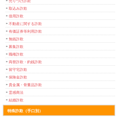
売りつけ詐欺
取込み詐欺
借用詐欺
不動産に関する詐欺
有価証券等利用詐欺
無銭詐欺
募集詐欺
職権詐欺
両替詐欺・釣銭詐欺
留守宅詐欺
保険金詐欺
貴金属・骨董品詐欺
霊感商法
結婚詐欺
特殊詐欺（手口別）