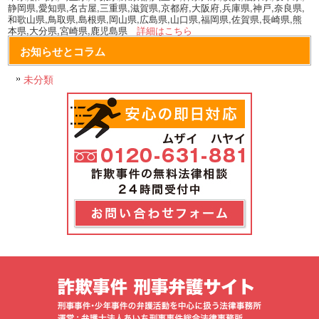
静岡県,愛知県,名古屋,三重県,滋賀県,京都府,大阪府,兵庫県,神戸,奈良県,
和歌山県,鳥取県,島根県,岡山県,広島県,山口県,福岡県,佐賀県,長崎県,熊
本県,大分県,宮崎県,鹿児島県
詳細はこちら
お知らせとコラム
未分類