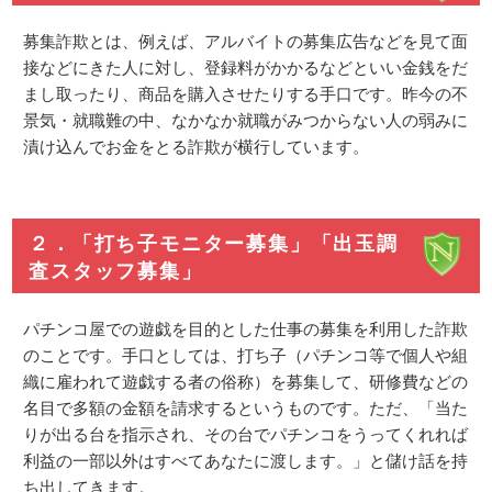
募集詐欺とは、例えば、アルバイトの募集広告などを見て面
接などにきた人に対し、登録料がかかるなどといい金銭をだ
まし取ったり、商品を購入させたりする手口です。昨今の不
景気・就職難の中、なかなか就職がみつからない人の弱みに
漬け込んでお金をとる詐欺が横行しています。
２．「打ち子モニター募集」「出玉調
査スタッフ募集」
パチンコ屋での遊戯を目的とした仕事の募集を利用した詐欺
のことです。手口としては、打ち子（パチンコ等で個人や組
織に雇われて遊戯する者の俗称）を募集して、研修費などの
名目で多額の金額を請求するというものです。ただ、「当た
りが出る台を指示され、その台でパチンコをうってくれれば
利益の一部以外はすべてあなたに渡します。」と儲け話を持
ち出してきます。