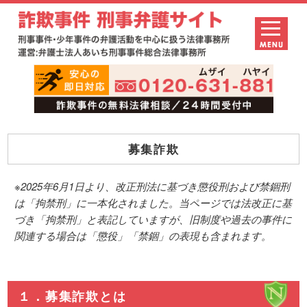
募集詐欺
※2025年6月1日より、改正刑法に基づき懲役刑および禁錮刑
は「拘禁刑」に一本化されました。当ページでは法改正に基
づき「拘禁刑」と表記していますが、旧制度や過去の事件に
関連する場合は「懲役」「禁錮」の表現も含まれます。
１．募集詐欺とは