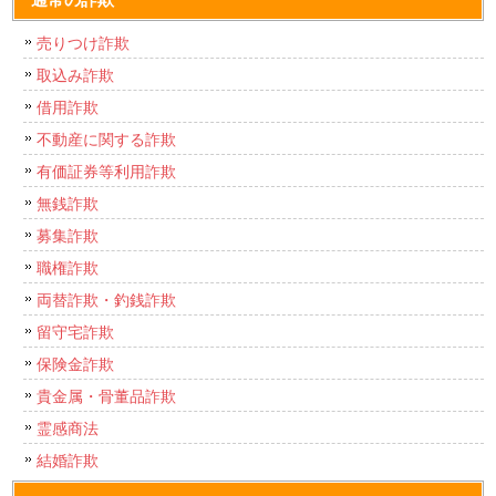
売りつけ詐欺
取込み詐欺
借用詐欺
不動産に関する詐欺
有価証券等利用詐欺
無銭詐欺
募集詐欺
職権詐欺
両替詐欺・釣銭詐欺
留守宅詐欺
保険金詐欺
貴金属・骨董品詐欺
霊感商法
結婚詐欺