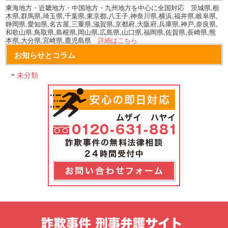
東海地方・近畿地方・中国地方・九州地方を中心に全国対応 茨城県,栃
木県,群馬県,埼玉県,千葉県,東京都,八王子,神奈川県,横浜,福井県,岐阜県,
静岡県,愛知県,名古屋,三重県,滋賀県,京都府,大阪府,兵庫県,神戸,奈良県,
和歌山県,鳥取県,島根県,岡山県,広島県,山口県,福岡県,佐賀県,長崎県,熊
本県,大分県,宮崎県,鹿児島県
詳細はこちら
お知らせとコラム
未分類