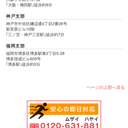
｢大阪・梅田駅｣徒歩約9分
神戸支部
神戸市中央区磯辺通4丁目2番26号
新芙蓉ビル10階
｢三ノ宮・神戸三宮駅｣徒歩約7分
福岡支部
福岡市博多区博多駅東2丁目5-28
博多偕成ビル609号
｢博多駅｣徒歩約2分
ページの上部へ戻る