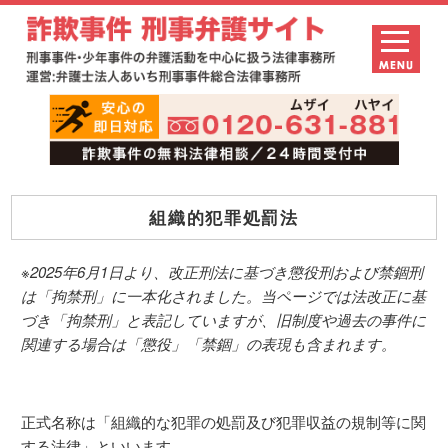
組織的犯罪処罰法
※2025年6月1日より、改正刑法に基づき懲役刑および禁錮刑
は「拘禁刑」に一本化されました。当ページでは法改正に基
づき「拘禁刑」と表記していますが、旧制度や過去の事件に
関連する場合は「懲役」「禁錮」の表現も含まれます。
正式名称は「組織的な犯罪の処罰及び犯罪収益の規制等に関
する法律」といいます。