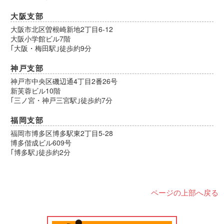
大阪支部
大阪市北区曽根崎新地2丁目6-12
大阪小学館ビル7階
｢大阪・梅田駅｣徒歩約9分
神戸支部
神戸市中央区磯辺通4丁目2番26号
新芙蓉ビル10階
｢三ノ宮・神戸三宮駅｣徒歩約7分
福岡支部
福岡市博多区博多駅東2丁目5-28
博多偕成ビル609号
｢博多駅｣徒歩約2分
ページの上部へ戻る