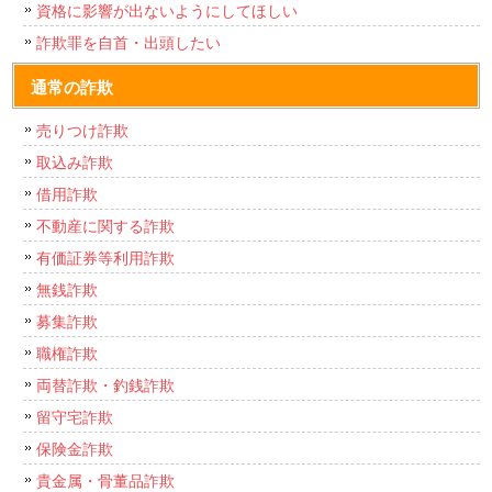
資格に影響が出ないようにしてほしい
詐欺罪を自首・出頭したい
通常の詐欺
売りつけ詐欺
取込み詐欺
借用詐欺
不動産に関する詐欺
有価証券等利用詐欺
無銭詐欺
募集詐欺
職権詐欺
両替詐欺・釣銭詐欺
留守宅詐欺
保険金詐欺
貴金属・骨董品詐欺