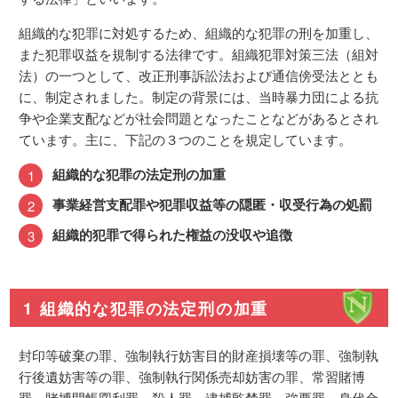
組織的な犯罪に対処するため、組織的な犯罪の刑を加重し、
また犯罪収益を規制する法律です。組織犯罪対策三法（組対
法）の一つとして、改正刑事訴訟法および通信傍受法ととも
に、制定されました。制定の背景には、当時暴力団による抗
争や企業支配などが社会問題となったことなどがあるとされ
ています。主に、下記の３つのことを規定しています。
組織的な犯罪の法定刑の加重
事業経営支配罪や犯罪収益等の隠匿・収受行為の処罰
組織的犯罪で得られた権益の没収や追徴
1 組織的な犯罪の法定刑の加重
封印等破棄の罪、強制執行妨害目的財産損壊等の罪、強制執
行後遺妨害等の罪、強制執行関係売却妨害の罪、常習賭博
罪、賭博開帳図利罪、殺人罪、逮捕監禁罪、強要罪、身代金