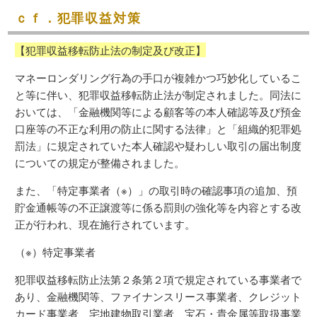
ｃｆ．犯罪収益対策
【犯罪収益移転防止法の制定及び改正】
マネーロンダリング行為の手口が複雑かつ巧妙化しているこ
と等に伴い、犯罪収益移転防止法が制定されました。同法に
おいては、「金融機関等による顧客等の本人確認等及び預金
口座等の不正な利用の防止に関する法律」と「組織的犯罪処
罰法」に規定されていた本人確認や疑わしい取引の届出制度
についての規定が整備されました。
また、「特定事業者（※）」の取引時の確認事項の追加、預
貯金通帳等の不正譲渡等に係る罰則の強化等を内容とする改
正が行われ、現在施行されています。
（※）特定事業者
犯罪収益移転防止法第２条第２項で規定されている事業者で
あり、金融機関等、ファイナンスリース事業者、クレジット
カード事業者、宅地建物取引業者、宝石・貴金属等取扱事業