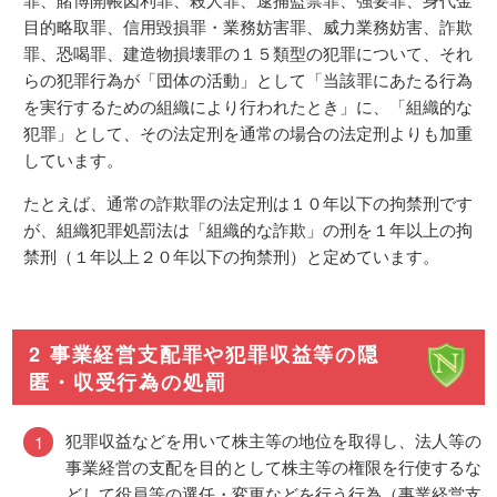
目的略取罪、信用毀損罪・業務妨害罪、威力業務妨害、詐欺
罪、恐喝罪、建造物損壊罪の１５類型の犯罪について、それ
らの犯罪行為が「団体の活動」として「当該罪にあたる行為
を実行するための組織により行われたとき」に、「組織的な
犯罪」として、その法定刑を通常の場合の法定刑よりも加重
しています。
たとえば、通常の詐欺罪の法定刑は１０年以下の拘禁刑です
が、組織犯罪処罰法は「組織的な詐欺」の刑を１年以上の拘
禁刑（１年以上２０年以下の拘禁刑）と定めています。
2 事業経営支配罪や犯罪収益等の隠
匿・収受行為の処罰
犯罪収益などを用いて株主等の地位を取得し、法人等の
事業経営の支配を目的として株主等の権限を行使するな
どして役員等の選任・変更などを行う行為（事業経営支