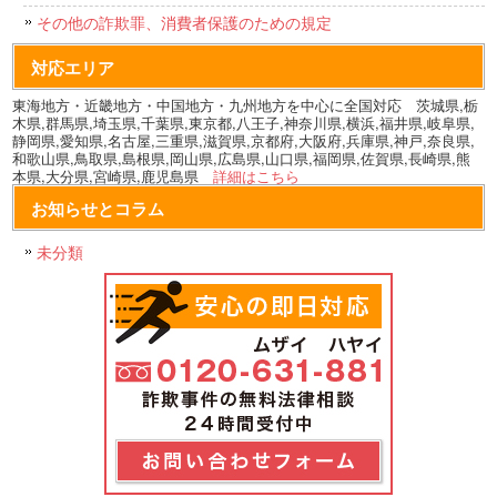
その他の詐欺罪、消費者保護のための規定
対応エリア
東海地方・近畿地方・中国地方・九州地方を中心に全国対応 茨城県,栃
木県,群馬県,埼玉県,千葉県,東京都,八王子,神奈川県,横浜,福井県,岐阜県,
静岡県,愛知県,名古屋,三重県,滋賀県,京都府,大阪府,兵庫県,神戸,奈良県,
和歌山県,鳥取県,島根県,岡山県,広島県,山口県,福岡県,佐賀県,長崎県,熊
本県,大分県,宮崎県,鹿児島県
詳細はこちら
お知らせとコラム
未分類