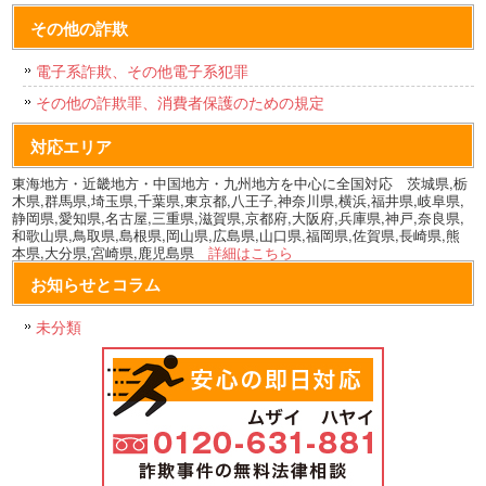
その他の詐欺
電子系詐欺、その他電子系犯罪
その他の詐欺罪、消費者保護のための規定
対応エリア
東海地方・近畿地方・中国地方・九州地方を中心に全国対応 茨城県,栃
木県,群馬県,埼玉県,千葉県,東京都,八王子,神奈川県,横浜,福井県,岐阜県,
静岡県,愛知県,名古屋,三重県,滋賀県,京都府,大阪府,兵庫県,神戸,奈良県,
和歌山県,鳥取県,島根県,岡山県,広島県,山口県,福岡県,佐賀県,長崎県,熊
本県,大分県,宮崎県,鹿児島県
詳細はこちら
お知らせとコラム
未分類