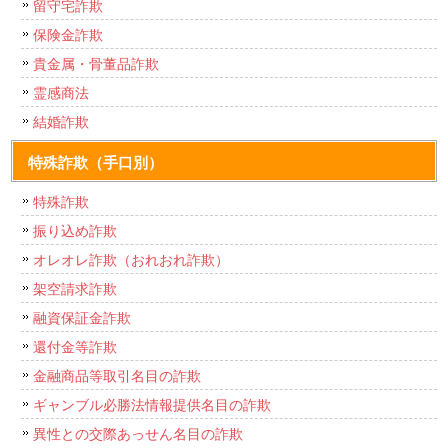
留守宅詐欺
保険金詐欺
貴金属・骨董品詐欺
霊感商法
結婚詐欺
特殊詐欺（手口別）
特殊詐欺
振り込め詐欺
オレオレ詐欺（おれおれ詐欺）
架空請求詐欺
融資保証金詐欺
還付金等詐欺
金融商品等取引名目の詐欺
ギャンブル必勝法情報提供名目の詐欺
異性との交際あっせん名目の詐欺