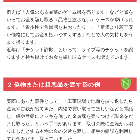
例えば「人気のある品薄のゲーム機を売ります」などと嘘を
いってお金を騙し取る（品物は渡さない）ケースが挙げられ
ます。「希少性で焦燥感をあおったり」、「定価より若干安
い価格にしてお金を払いやすくする」などで人の気持ちをう
まく操ります。
近年は「チケット詐欺」といって、ライブ等のチケットを譲
りますと持ち掛けてお金を騙し取るケースも増えています。
2 偽物または粗悪品を渡す形の例
実際にあった事件として、「工事現場で地面を掘り返したら
金塊や古銭が出てきた。内緒で買い取ってほしいなどと電話
し、銅や亜鉛にメッキを施した金属塊を売りつけて現金をだ
まし取った」という手口があります。取引の際に金塊から削
り出したとする本物の金の欠片を渡し、相手の錯誤を利用し
てお金をだまし取っていました。