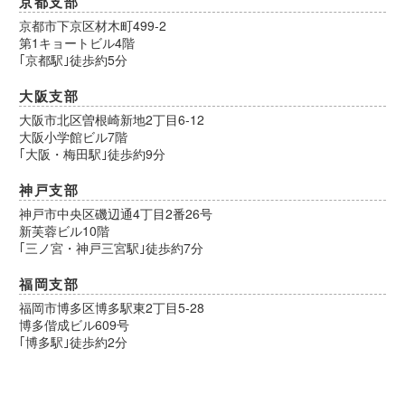
京都支部
京都市下京区材木町499-2
第1キョートビル4階
｢京都駅｣徒歩約5分
大阪支部
大阪市北区曽根崎新地2丁目6-12
大阪小学館ビル7階
｢大阪・梅田駅｣徒歩約9分
神戸支部
神戸市中央区磯辺通4丁目2番26号
新芙蓉ビル10階
｢三ノ宮・神戸三宮駅｣徒歩約7分
福岡支部
福岡市博多区博多駅東2丁目5-28
博多偕成ビル609号
｢博多駅｣徒歩約2分