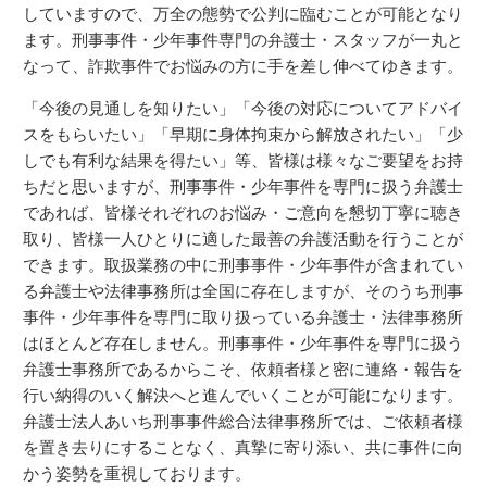
していますので、万全の態勢で公判に臨むことが可能となり
ます。刑事事件・少年事件専門の弁護士・スタッフが一丸と
なって、詐欺事件でお悩みの方に手を差し伸べてゆきます。
「今後の見通しを知りたい」「今後の対応についてアドバイ
スをもらいたい」「早期に身体拘束から解放されたい」「少
しでも有利な結果を得たい」等、皆様は様々なご要望をお持
ちだと思いますが、刑事事件・少年事件を専門に扱う弁護士
であれば、皆様それぞれのお悩み・ご意向を懇切丁寧に聴き
取り、皆様一人ひとりに適した最善の弁護活動を行うことが
できます。取扱業務の中に刑事事件・少年事件が含まれてい
る弁護士や法律事務所は全国に存在しますが、そのうち刑事
事件・少年事件を専門に取り扱っている弁護士・法律事務所
はほとんど存在しません。刑事事件・少年事件を専門に扱う
弁護士事務所であるからこそ、依頼者様と密に連絡・報告を
行い納得のいく解決へと進んでいくことが可能になります。
弁護士法人あいち刑事事件総合法律事務所では、ご依頼者様
を置き去りにすることなく、真摯に寄り添い、共に事件に向
かう姿勢を重視しております。