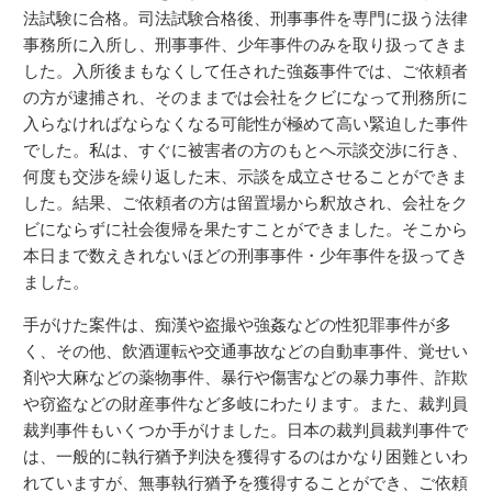
法試験に合格。司法試験合格後、刑事事件を専門に扱う法律
事務所に入所し、刑事事件、少年事件のみを取り扱ってきま
した。入所後まもなくして任された強姦事件では、ご依頼者
の方が逮捕され、そのままでは会社をクビになって刑務所に
入らなければならなくなる可能性が極めて高い緊迫した事件
でした。私は、すぐに被害者の方のもとへ示談交渉に行き、
何度も交渉を繰り返した末、示談を成立させることができま
した。結果、ご依頼者の方は留置場から釈放され、会社をク
ビにならずに社会復帰を果たすことができました。そこから
本日まで数えきれないほどの刑事事件・少年事件を扱ってき
ました。
手がけた案件は、痴漢や盗撮や強姦などの性犯罪事件が多
く、その他、飲酒運転や交通事故などの自動車事件、覚せい
剤や大麻などの薬物事件、暴行や傷害などの暴力事件、詐欺
や窃盗などの財産事件など多岐にわたります。また、裁判員
裁判事件もいくつか手がけました。日本の裁判員裁判事件で
は、一般的に執行猶予判決を獲得するのはかなり困難といわ
れていますが、無事執行猶予を獲得することができ、ご依頼