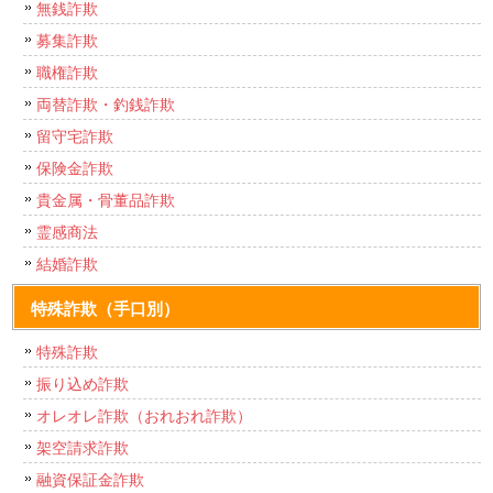
無銭詐欺
募集詐欺
職権詐欺
両替詐欺・釣銭詐欺
留守宅詐欺
保険金詐欺
貴金属・骨董品詐欺
霊感商法
結婚詐欺
特殊詐欺（手口別）
特殊詐欺
振り込め詐欺
オレオレ詐欺（おれおれ詐欺）
架空請求詐欺
融資保証金詐欺