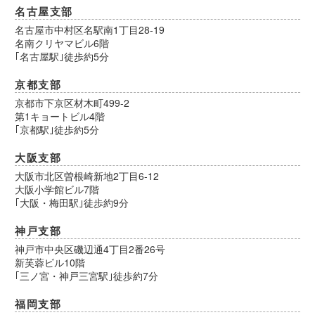
名古屋支部
名古屋市中村区名駅南1丁目28-19
名南クリヤマビル6階
｢名古屋駅｣徒歩約5分
京都支部
京都市下京区材木町499-2
第1キョートビル4階
｢京都駅｣徒歩約5分
大阪支部
大阪市北区曽根崎新地2丁目6-12
大阪小学館ビル7階
｢大阪・梅田駅｣徒歩約9分
神戸支部
神戸市中央区磯辺通4丁目2番26号
新芙蓉ビル10階
｢三ノ宮・神戸三宮駅｣徒歩約7分
福岡支部