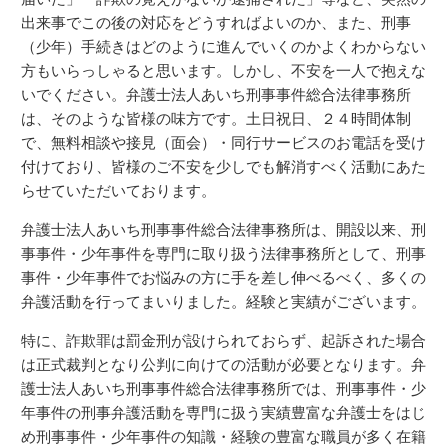
出来事でこの後の対応をどうすればよいのか、また、刑事
（少年）手続きはどのように進んでいくのかよくわからない
方もいらっしゃると思います。しかし、不安を一人で抱えな
いでください。弁護士法人あいち刑事事件総合法律事務所
は、そのような皆様の味方です。土日祝日、２４時間体制
で、無料相談や接見（面会）・同行サービスのお電話を受け
付けており、皆様のご不安を少しでも解消すべく活動にあた
らせていただいております。
弁護士法人あいち刑事事件総合法律事務所は、開設以来、刑
事事件・少年事件を専門に取り扱う法律事務所として、刑事
事件・少年事件でお悩みの方に手を差し伸べるべく、多くの
弁護活動を行ってまいりました。経験と実績がございます。
特に、詐欺罪は罰金刑が設けられておらず、起訴された場合
は正式裁判となり公判に向けての活動が必要となります。弁
護士法人あいち刑事事件総合法律事務所では、刑事事件・少
年事件の刑事弁護活動を専門に扱う実績豊富な弁護士をはじ
め刑事事件・少年事件の知識・経験の豊富な職員が多く在籍