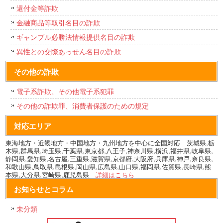
還付金等詐欺
金融商品等取引名目の詐欺
ギャンブル必勝法情報提供名目の詐欺
異性との交際あっせん名目の詐欺
その他の詐欺
電子系詐欺、その他電子系犯罪
その他の詐欺罪、消費者保護のための規定
対応エリア
東海地方・近畿地方・中国地方・九州地方を中心に全国対応 茨城県,栃
木県,群馬県,埼玉県,千葉県,東京都,八王子,神奈川県,横浜,福井県,岐阜県,
静岡県,愛知県,名古屋,三重県,滋賀県,京都府,大阪府,兵庫県,神戸,奈良県,
和歌山県,鳥取県,島根県,岡山県,広島県,山口県,福岡県,佐賀県,長崎県,熊
本県,大分県,宮崎県,鹿児島県
詳細はこちら
お知らせとコラム
未分類