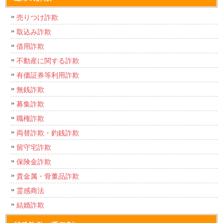
売りつけ詐欺
取込み詐欺
借用詐欺
不動産に関する詐欺
有価証券等利用詐欺
無銭詐欺
募集詐欺
職権詐欺
両替詐欺・釣銭詐欺
留守宅詐欺
保険金詐欺
貴金属・骨董品詐欺
霊感商法
結婚詐欺