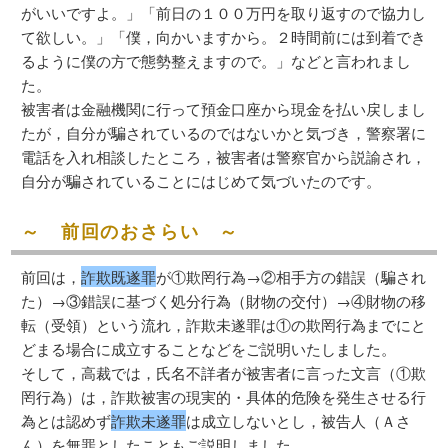
がいいですよ。」「前日の１００万円を取り返すので協力し
て欲しい。」「僕，向かいますから。２時間前には到着でき
るように僕の方で態勢整えますので。」などと言われまし
た。
被害者は金融機関に行って預金口座から現金を払い戻しまし
たが，自分が騙されているのではないかと気づき，警察署に
電話を入れ相談したところ，被害者は警察官から説諭され，
自分が騙されていることにはじめて気づいたのです。
～ 前回のおさらい ～
前回は，
詐欺既遂罪
が①欺罔行為→②相手方の錯誤（騙され
た）→③錯誤に基づく処分行為（財物の交付）→④財物の移
転（受領）という流れ，詐欺未遂罪は①の欺罔行為までにと
どまる場合に成立することなどをご説明いたしました。
そして，高裁では，氏名不詳者が被害者に言った文言（①欺
罔行為）は，詐欺被害の現実的・具体的危険を発生させる行
為とは認めず
詐欺未遂罪
は成立しないとし，被告人（Ａさ
ん）を無罪としたこともご説明しました。