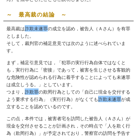
～ 最高裁の結論 ～
最高裁は
詐欺未遂罪
の成立を認め，被告人（Ａさん）を有罪
としました。
そして，裁判官の補足意見では次のように述べられていま
す。
まず，補足引意見では，「犯罪の実行行為自体ではなくと
も，実行行為に「密接」であって，被害を生じさせる客観的
な危険性が認められる行為に着手することによっても未遂罪
は成立しうる。」としています。
つまり，
詐欺罪
の欺罔行為としての「自己に現金を交付する
よう要求する行為」（実行行為）がなくても
詐欺未遂罪
が成
立することを認めているのです。
この点，本件では，被害者宅を訪問した被告人（Ａさん）が
現金を交付させることが計画され，その時点で「人を欺く行
為（欺罔行為）」が予定されており，警察官の訪問を予告す