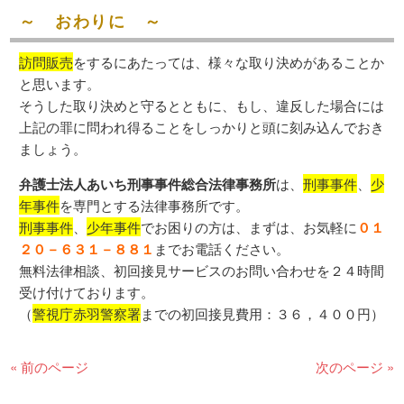
～ おわりに ～
訪問販売
をするにあたっては、様々な取り決めがあることか
と思います。
そうした取り決めと守るとともに、もし、違反した場合には
上記の罪に問われ得ることをしっかりと頭に刻み込んでおき
ましょう。
弁護士法人あいち刑事事件総合法律事務所
は、
刑事事件
、
少
年事件
を専門とする法律事務所です。
刑事事件
、
少年事件
でお困りの方は、まずは、お気軽に
０１
２０－６３１－８８１
までお電話ください。
無料法律相談、初回接見サービスのお問い合わせを２４時間
受け付けております。
（
警視庁赤羽警察署
までの初回接見費用：３６，４００円）
« 前のページ
次のページ »