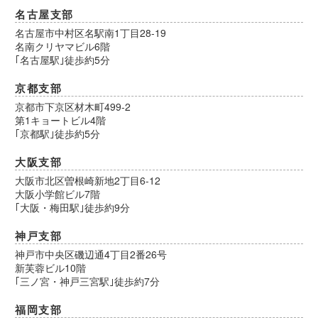
名古屋支部
名古屋市中村区名駅南1丁目28-19
名南クリヤマビル6階
｢名古屋駅｣徒歩約5分
京都支部
京都市下京区材木町499-2
第1キョートビル4階
｢京都駅｣徒歩約5分
大阪支部
大阪市北区曽根崎新地2丁目6-12
大阪小学館ビル7階
｢大阪・梅田駅｣徒歩約9分
神戸支部
神戸市中央区磯辺通4丁目2番26号
新芙蓉ビル10階
｢三ノ宮・神戸三宮駅｣徒歩約7分
福岡支部