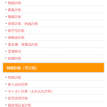
無銭詐欺
募集詐欺
職権詐欺
両替詐欺・釣銭詐欺
留守宅詐欺
保険金詐欺
貴金属・骨董品詐欺
霊感商法
結婚詐欺
特殊詐欺（手口別）
特殊詐欺
振り込め詐欺
オレオレ詐欺（おれおれ詐欺）
架空請求詐欺
融資保証金詐欺