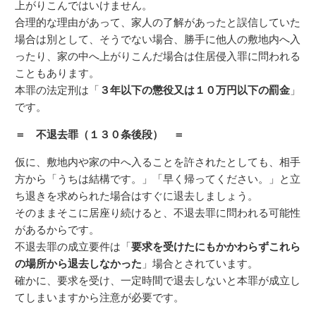
上がりこんではいけません。
合理的な理由があって、家人の了解があったと誤信していた
場合は別として、そうでない場合、勝手に他人の敷地内へ入
ったり、家の中へ上がりこんだ場合は住居侵入罪に問われる
こともあります。
本罪の法定刑は「
３年以下の懲役又は１０万円以下の罰金
」
です。
＝ 不退去罪（１３０条後段） ＝
仮に、敷地内や家の中へ入ることを許されたとしても、相手
方から「うちは結構です。」「早く帰ってください。」と立
ち退きを求められた場合はすぐに退去しましょう。
そのままそこに居座り続けると、不退去罪に問われる可能性
があるからです。
不退去罪の成立要件は「
要求を受けたにもかかわらずこれら
の場所から退去しなかった
」場合とされています。
確かに、要求を受け、一定時間で退去しないと本罪が成立し
てしまいますから注意が必要です。