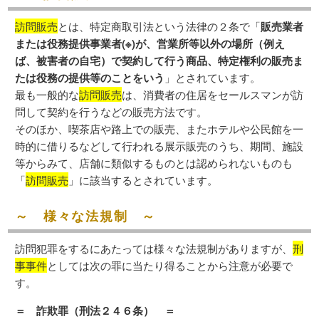
訪問販売
とは、特定商取引法という法律の２条で「
販売業者
または役務提供事業者(※)が、営業所等以外の場所（例え
ば、被害者の自宅）で契約して行う商品、特定権利の販売ま
たは役務の提供等のことをいう
」とされています。
最も一般的な
訪問販売
は、消費者の住居をセールスマンが訪
問して契約を行うなどの販売方法です。
そのほか、喫茶店や路上での販売、またホテルや公民館を一
時的に借りるなどして行われる展示販売のうち、期間、施設
等からみて、店舗に類似するものとは認められないものも
「
訪問販売
」に該当するとされています。
～ 様々な法規制 ～
訪問犯罪をするにあたっては様々な法規制がありますが、
刑
事事件
としては次の罪に当たり得ることから注意が必要で
す。
＝ 詐欺罪（刑法２４６条） ＝