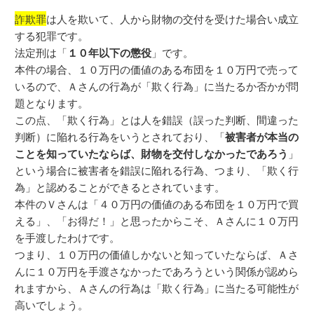
詐欺罪
は人を欺いて、人から財物の交付を受けた場合い成立
する犯罪です。
法定刑は「
１０年以下の懲役
」です。
本件の場合、１０万円の価値のある布団を１０万円で売って
いるので、Ａさんの行為が「欺く行為」に当たるか否かが問
題となります。
この点、「欺く行為」とは人を錯誤（誤った判断、間違った
判断）に陥れる行為をいうとされており、「
被害者が本当の
ことを知っていたならば、財物を交付しなかったであろう
」
という場合に被害者を錯誤に陥れる行為、つまり、「欺く行
為」と認めることができるとされています。
本件のＶさんは「４０万円の価値のある布団を１０万円で買
える」、「お得だ！」と思ったからこそ、Ａさんに１０万円
を手渡したわけです。
つまり、１０万円の価値しかないと知っていたならば、Ａさ
んに１０万円を手渡さなかったであろうという関係が認めら
れますから、Ａさんの行為は「欺く行為」に当たる可能性が
高いでしょう。