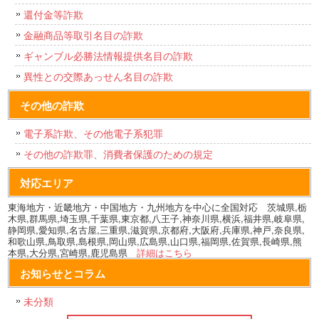
還付金等詐欺
金融商品等取引名目の詐欺
ギャンブル必勝法情報提供名目の詐欺
異性との交際あっせん名目の詐欺
その他の詐欺
電子系詐欺、その他電子系犯罪
その他の詐欺罪、消費者保護のための規定
対応エリア
東海地方・近畿地方・中国地方・九州地方を中心に全国対応 茨城県,栃
木県,群馬県,埼玉県,千葉県,東京都,八王子,神奈川県,横浜,福井県,岐阜県,
静岡県,愛知県,名古屋,三重県,滋賀県,京都府,大阪府,兵庫県,神戸,奈良県,
和歌山県,鳥取県,島根県,岡山県,広島県,山口県,福岡県,佐賀県,長崎県,熊
本県,大分県,宮崎県,鹿児島県
詳細はこちら
お知らせとコラム
未分類