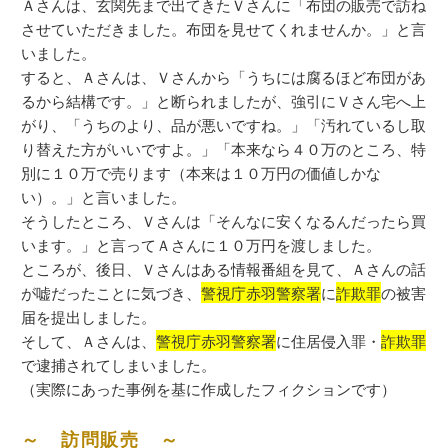
Ａさんは、玄関先まで出てきたＶさんに「布団の販売で訪ね
させていただきました。布団を見せてくれませんか。」と言
いました。
すると、Ａさんは、Ｖさんから「うちには腐るほど布団があ
るから結構です。」と断られましたが、強引にＶさん宅へ上
がり、「うちのより、品が悪いですね。」「汚れているし取
り替えた方がいいですよ。」「本来なら４０万のところ、特
別に１０万で売ります（本来は１０万円の価値しかな
い）。」と言いました。
そうしたところ、Ｖさんは「そんなに安くなるんだったら買
います。」と言ってＡさんに１０万円を渡しました。
ところが、後日、Ｖさんはある情報番組を見て、Ａさんの話
が嘘だったことに気づき、
警視庁赤羽警察署
に
詐欺罪
の被害
届を提出しました。
そして、Ａさんは、
警視庁赤羽警察署
に住居侵入罪・
詐欺罪
で逮捕されてしまいました。
（実際にあった事例を基に作成したフィクションです）
～ 訪問販売 ～