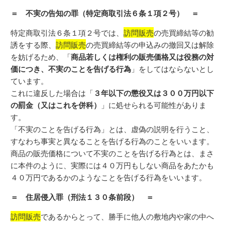
＝ 不実の告知の罪（特定商取引法６条１項２号） ＝
特定商取引法６条１項２号では、
訪問販売
の売買締結等の勧
誘をする際、
訪問販売
の売買締結等の申込みの撤回又は解除
を妨げるため、「
商品若しくは権利の販売価格又は役務の対
価につき、不実のことを告げる行為
」をしてはならないとし
ています。
これに違反した場合は「
３年以下の懲役又は３００万円以下
の罰金（又はこれを併科）
」に処せられる可能性がありま
す。
「不実のことを告げる行為」とは、虚偽の説明を行うこと、
すなわち事実と異なることを告げる行為のことをいいます。
商品の販売価格について不実のことを告げる行為とは、まさ
に本件のように、実際には４０万円もしない商品をあたかも
４０万円であるかのようなことを告げる行為をいいます。
＝ 住居侵入罪（刑法１３０条前段） ＝
訪問販売
であるからとって、勝手に他人の敷地内や家の中へ