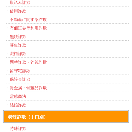
取込み詐欺
借用詐欺
不動産に関する詐欺
有価証券等利用詐欺
無銭詐欺
募集詐欺
職権詐欺
両替詐欺・釣銭詐欺
留守宅詐欺
保険金詐欺
貴金属・骨董品詐欺
霊感商法
結婚詐欺
特殊詐欺（手口別）
特殊詐欺