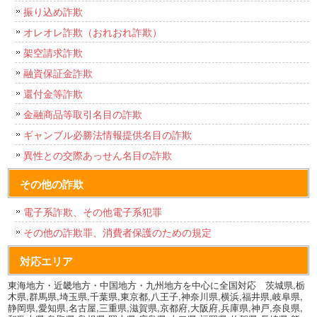
振り込め詐欺
オレオレ詐欺（おれおれ詐欺）
架空請求詐欺
融資保証金詐欺
還付金等詐欺
金融商品等取引名目の詐欺
ギャンブル必勝法情報提供名目の詐欺
異性との交際あっせん名目の詐欺
その他の詐欺
電子系詐欺、その他電子系犯罪
その他の詐欺罪、消費者保護のための規定
対応エリア
東海地方・近畿地方・中国地方・九州地方を中心に全国対応 茨城県,栃
木県,群馬県,埼玉県,千葉県,東京都,八王子,神奈川県,横浜,福井県,岐阜県,
静岡県,愛知県,名古屋,三重県,滋賀県,京都府,大阪府,兵庫県,神戸,奈良県,