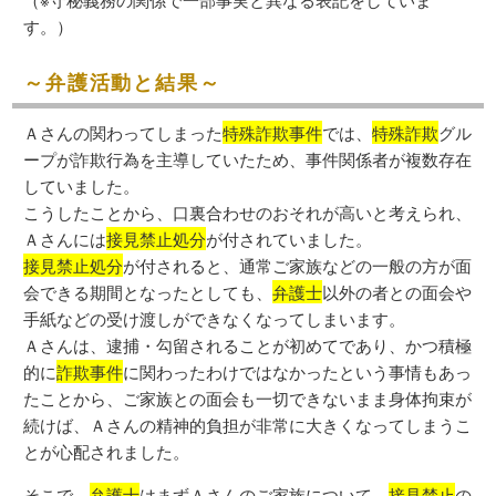
す。）
～弁護活動と結果～
Ａさんの関わってしまった
特殊詐欺事件
では、
特殊詐欺
グル
ープが詐欺行為を主導していたため、事件関係者が複数存在
していました。
こうしたことから、口裏合わせのおそれが高いと考えられ、
Ａさんには
接見禁止処分
が付されていました。
接見禁止処分
が付されると、通常ご家族などの一般の方が面
会できる期間となったとしても、
弁護士
以外の者との面会や
手紙などの受け渡しができなくなってしまいます。
Ａさんは、逮捕・勾留されることが初めてであり、かつ積極
的に
詐欺事件
に関わったわけではなかったという事情もあっ
たことから、ご家族との面会も一切できないまま身体拘束が
続けば、Ａさんの精神的負担が非常に大きくなってしまうこ
とが心配されました。
そこで、
弁護士
はまずＡさんのご家族について、
接見禁止
の