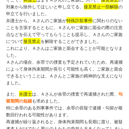
対象から除外してほしいと申し立てる、
接見禁止一部解除
の
申立てを行いました。
弁護士から、Ａさんのご家族が
特殊詐欺事件
に関わりのない
ことを主張するとともに、Ａさんやご家族に面会の際の注意
点などを伝えて守ってもらうことも提示し、Ａさんのご家族
について
接見禁止
を解除することができました。
これにより、Ａさんはご家族と面会することが可能となりま
した。
Ａさんの場合、余罪での捜査も予定されていたため、再逮捕
によって身体拘束期間が長引く可能性も高く、ご家族と面会
できるということは、Ａさんとご家族の精神的な支えになり
ました。
また、
弁護士
は、Ａさんが余罪の捜査で再逮捕された際、
勾
留期間の短縮
も求めました。
特に余罪のある刑事事件では、余罪の容疑で逮捕・勾留が複
数回行われる可能性があります。
再逮捕が繰り返されると、身体拘束期間も長期に渡り、被疑
者本人だけでなく周りの人たちの負担も大きくなってしまい