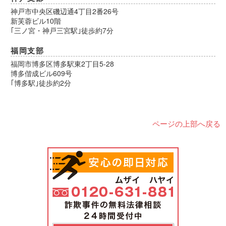
神戸市中央区磯辺通4丁目2番26号
新芙蓉ビル10階
｢三ノ宮・神戸三宮駅｣徒歩約7分
福岡支部
福岡市博多区博多駅東2丁目5-28
博多偕成ビル609号
｢博多駅｣徒歩約2分
ページの上部へ戻る