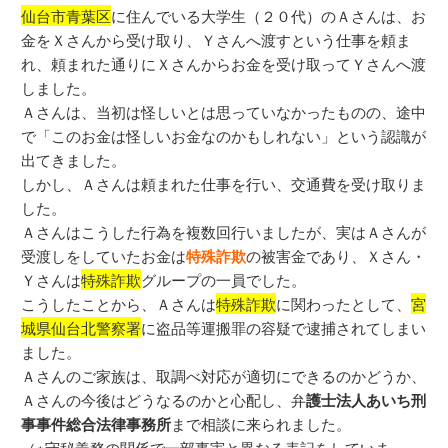
仙台市青葉区
に住んでいる大学生（２０代）のＡさんは、お
金をＸさんから受け取り、Ｙさんへ渡すという仕事を頼ま
れ、頼まれた通りにＸさんからお金を受け取ってＹさんへ渡
しました。
Ａさんは、当初は怪しいとは思っていなかったものの、途中
で「このお金は怪しいお金なのかもしれない」という認識が
出てきました。
しかし、Ａさんは頼まれた仕事を行い、交通費を受け取りま
した。
Ａさんはこうした行為を複数回行いましたが、実はＡさんが
受渡しをしていたお金は
特殊詐欺
の被害金であり、Ｘさん・
Ｙさんは
特殊詐欺
グループの一員でした。
こうしたことから、Ａさんは
特殊詐欺
に関わったとして、
宮
城県仙台北警察署
に盗品等運搬罪の容疑で逮捕されてしまい
ました。
Ａさんのご家族は、取調べ対応が適切にできるのかどうか、
Ａさんの今後はどうなるのかと心配し、弁
護士法人あいち刑
事事件総合法律事務所
まで相談に来られました。
（※守秘義務の関係で一部事実と異なる表記をしていま