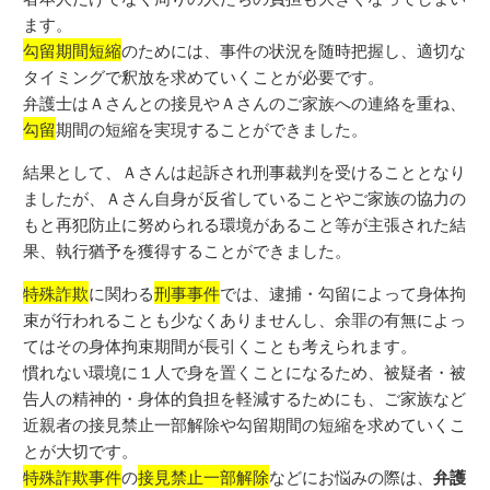
ます。
勾留期間短縮
のためには、事件の状況を随時把握し、適切な
タイミングで釈放を求めていくことが必要です。
弁護士はＡさんとの接見やＡさんのご家族への連絡を重ね、
勾留
期間の短縮を実現することができました。
結果として、Ａさんは起訴され刑事裁判を受けることとなり
ましたが、Ａさん自身が反省していることやご家族の協力の
もと再犯防止に努められる環境があること等が主張された結
果、執行猶予を獲得することができました。
特殊詐欺
に関わる
刑事事件
では、逮捕・勾留によって身体拘
束が行われることも少なくありませんし、余罪の有無によっ
てはその身体拘束期間が長引くことも考えられます。
慣れない環境に１人で身を置くことになるため、被疑者・被
告人の精神的・身体的負担を軽減するためにも、ご家族など
近親者の接見禁止一部解除や勾留期間の短縮を求めていくこ
とが大切です。
特殊詐欺事件
の
接見禁止一部解除
などにお悩みの際は、
弁護