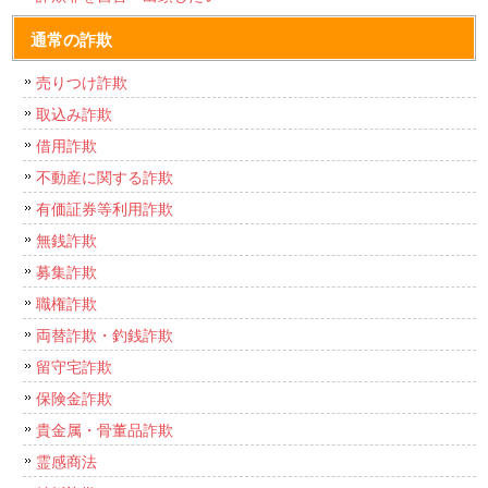
通常の詐欺
売りつけ詐欺
取込み詐欺
借用詐欺
不動産に関する詐欺
有価証券等利用詐欺
無銭詐欺
募集詐欺
職権詐欺
両替詐欺・釣銭詐欺
留守宅詐欺
保険金詐欺
貴金属・骨董品詐欺
霊感商法