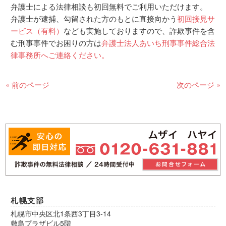
弁護士による法律相談も初回無料でご利用いただけます。
弁護士が逮捕、勾留された方のもとに直接向かう
初回接見サ
ービス（有料）
なども実施しておりますので、詐欺事件を含
む刑事事件でお困りの方は
弁護士法人あいち刑事事件総合法
律事務所へご連絡ください。
« 前のページ
次のページ »
札幌支部
札幌市中央区北1条西3丁目3-14
敷島プラザビル5階