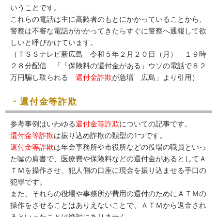
いうことです。
これらの電話は主に高齢者のもとにかかっていることから、
警察は不審な電話がかかってきたらすぐに警察へ通報して欲
しいと呼びかけています。
（ＴＳＳテレビ新広島 令和５年２月２０日（月） １９時
２８分配信 「「保険料の還付金がある」ウソの電話で８２
万円騙し取られる
還付金詐欺
が急増 広島」より引用）
・還付金等詐欺
参考事例はいわゆる
還付金等詐欺
についての記事です。
還付金等詐欺
は振り込め詐欺の類型の1つです。
還付金等詐欺
は年金事務所や市役所などの役場の職員といっ
た嘘の肩書で、医療費や保険料などの還付金があるとしてＡ
ＴＭを操作させ、犯人側の口座に現金を振り込ませる手口の
犯罪です。
また、それらの役場や事務所が費用の還付のためにＡＴＭの
操作をさせることはありえないことで、ＡＴＭから返金され
るといったことは絶対にありません。