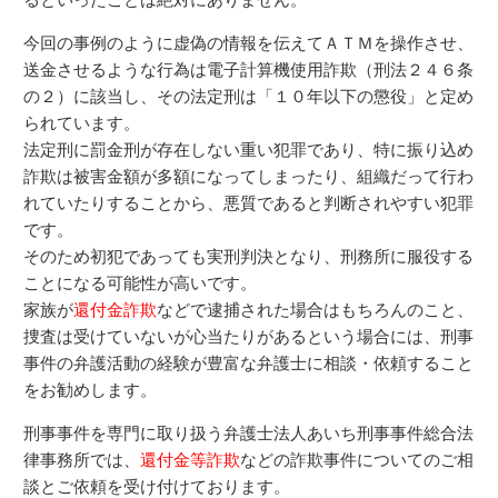
今回の事例のように虚偽の情報を伝えてＡＴＭを操作させ、
送金させるような行為は電子計算機使用詐欺（刑法２４６条
の２）に該当し、その法定刑は「１０年以下の懲役」と定め
られています。
法定刑に罰金刑が存在しない重い犯罪であり、特に振り込め
詐欺は被害金額が多額になってしまったり、組織だって行わ
れていたりすることから、悪質であると判断されやすい犯罪
です。
そのため初犯であっても実刑判決となり、刑務所に服役する
ことになる可能性が高いです。
家族が
還付金詐欺
などで逮捕された場合はもちろんのこと、
捜査は受けていないが心当たりがあるという場合には、刑事
事件の弁護活動の経験が豊富な弁護士に相談・依頼すること
をお勧めします。
刑事事件を専門に取り扱う弁護士法人あいち刑事事件総合法
律事務所では、
還付金等詐欺
などの詐欺事件についてのご相
談とご依頼を受け付けております。