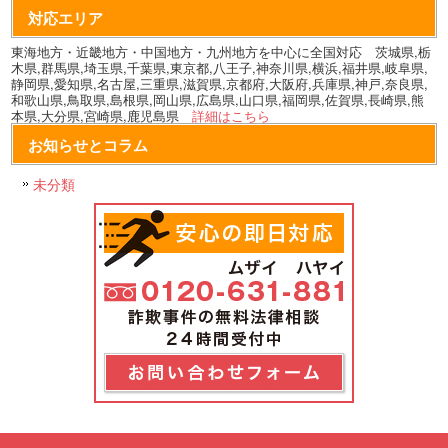
対応エリア
東海地方・近畿地方・中国地方・九州地方を中心に全国対応 茨城県,栃
木県,群馬県,埼玉県,千葉県,東京都,八王子,神奈川県,横浜,福井県,岐阜県,
静岡県,愛知県,名古屋,三重県,滋賀県,京都府,大阪府,兵庫県,神戸,奈良県,
和歌山県,鳥取県,島根県,岡山県,広島県,山口県,福岡県,佐賀県,長崎県,熊
本県,大分県,宮崎県,鹿児島県
詳細はこちら
お知らせとコラム
未分類