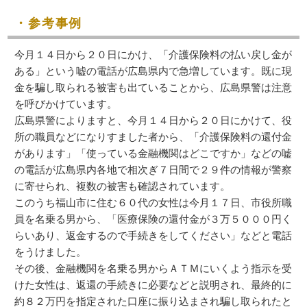
・参考事例
今月１４日から２０日にかけ、「介護保険料の払い戻し金が
ある」という嘘の電話が広島県内で急増しています。既に現
金を騙し取られる被害も出ていることから、広島県警は注意
を呼びかけています。
広島県警によりますと、今月１４日から２０日にかけて、役
所の職員などになりすました者から、「介護保険料の還付金
があります」「使っている金融機関はどこですか」などの嘘
の電話が広島県内各地で相次ぎ７日間で２９件の情報が警察
に寄せられ、複数の被害も確認されています。
このうち福山市に住む６０代の女性は今月１７日、市役所職
員を名乗る男から、「医療保険の還付金が３万５０００円く
らいあり、返金するので手続きをしてください」などと電話
をうけました。
その後、金融機関を名乗る男からＡＴＭにいくよう指示を受
けた女性は、返還の手続きに必要などと説明され、最終的に
約８２万円を指定された口座に振り込まされ騙し取られたと