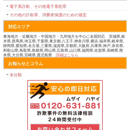
電子系詐欺、その他電子系犯罪
その他の詐欺罪、消費者保護のための規定
対応エリア
東海地方・近畿地方・中国地方・九州地方を中心に全国対応 茨城県,栃
木県,群馬県,埼玉県,千葉県,東京都,八王子,神奈川県,横浜,福井県,岐阜県,
静岡県,愛知県,名古屋,三重県,滋賀県,京都府,大阪府,兵庫県,神戸,奈良県,
和歌山県,鳥取県,島根県,岡山県,広島県,山口県,福岡県,佐賀県,長崎県,熊
本県,大分県,宮崎県,鹿児島県
詳細はこちら
お知らせとコラム
未分類