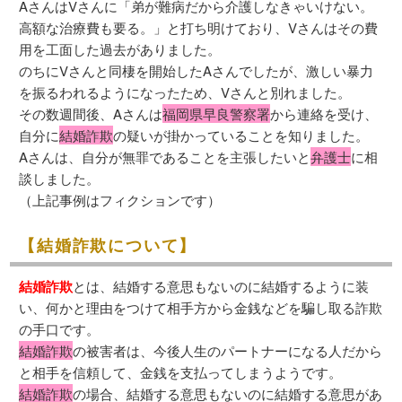
AさんはVさんに「弟が難病だから介護しなきゃいけない。
高額な治療費も要る。」と打ち明けており、Vさんはその費
用を工面した過去がありました。
のちにVさんと同棲を開始したAさんでしたが、激しい暴力
を振るわれるようになったため、Vさんと別れました。
その数週間後、Aさんは
福岡県早良警察署
から連絡を受け、
自分に
結婚詐欺
の疑いが掛かっていることを知りました。
Aさんは、自分が無罪であることを主張したいと
弁護士
に相
談しました。
（上記事例はフィクションです）
【結婚詐欺について】
結婚詐欺
とは、結婚する意思もないのに結婚するように装
い、何かと理由をつけて相手方から金銭などを騙し取る詐欺
の手口です。
結婚詐欺
の被害者は、今後人生のパートナーになる人だから
と相手を信頼して、金銭を支払ってしまうようです。
結婚詐欺
の場合、結婚する意思もないのに結婚する意思があ