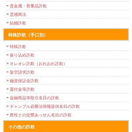
貴金属・骨董品詐欺
霊感商法
結婚詐欺
特殊詐欺（手口別）
特殊詐欺
振り込め詐欺
オレオレ詐欺（おれおれ詐欺）
架空請求詐欺
融資保証金詐欺
還付金等詐欺
金融商品等取引名目の詐欺
ギャンブル必勝法情報提供名目の詐欺
異性との交際あっせん名目の詐欺
その他の詐欺