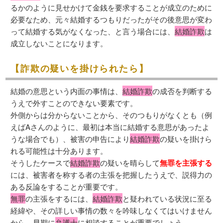
るかのように見せかけて金銭を要求することが成立のために
必要なため、元々結婚するつもりだったがその後意思が変わ
って結婚する気がなくなった、と言う場合には、
結婚詐欺
は
成立しないことになります。
【詐欺の疑いを掛けられたら】
結婚の意思という内面の事情は、
結婚詐欺
の成否を判断する
うえで外すことのできない要素です。
外側からは分からないことから、そのつもりがなくとも（例
えばAさんのように、最初は本当に結婚する意思があったよ
うな場合でも）、被害の申告により
結婚詐欺
の疑いを掛けら
れる可能性は十分あります。
そうしたケースで
結婚詐欺
の疑いを晴らして
無罪を主張する
には、被害者を称する者の主張を把握したうえで、説得力の
ある反論をすることが重要です。
無罪
の主張をするには、
結婚詐欺
と疑われている状況に至る
経緯や、その詳しい事情の数々を吟味しなくてはいけません
から、早期に
弁護士
に相談することが重要でしょう。