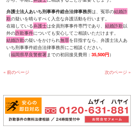
弁護士法人あいち刑事事件総合法律事務所
は、冤罪の
結婚詐
欺
の疑いを晴らすべく入念な弁護活動を行います。
在籍している
弁護士
は全員刑事事件専門であり、
結婚詐欺
以
外の
詐欺事件
についても安心してご相談いただけます。
結婚詐欺
の疑いをかけられ
無罪
を目指すなら、弁護士法人あ
いち刑事事件総合法律事務所にご相談ください。
（
福岡県早良警察署
までの初回接見費用：
35,500円
）
« 前のページ
次のページ »