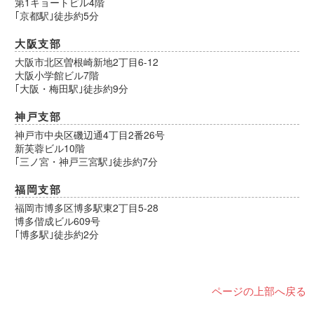
第1キョートビル4階
｢京都駅｣徒歩約5分
大阪支部
大阪市北区曽根崎新地2丁目6-12
大阪小学館ビル7階
｢大阪・梅田駅｣徒歩約9分
神戸支部
神戸市中央区磯辺通4丁目2番26号
新芙蓉ビル10階
｢三ノ宮・神戸三宮駅｣徒歩約7分
福岡支部
福岡市博多区博多駅東2丁目5-28
博多偕成ビル609号
｢博多駅｣徒歩約2分
ページの上部へ戻る