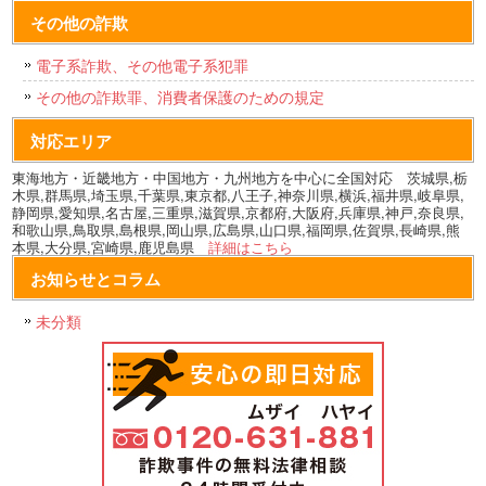
その他の詐欺
電子系詐欺、その他電子系犯罪
その他の詐欺罪、消費者保護のための規定
対応エリア
東海地方・近畿地方・中国地方・九州地方を中心に全国対応 茨城県,栃
木県,群馬県,埼玉県,千葉県,東京都,八王子,神奈川県,横浜,福井県,岐阜県,
静岡県,愛知県,名古屋,三重県,滋賀県,京都府,大阪府,兵庫県,神戸,奈良県,
和歌山県,鳥取県,島根県,岡山県,広島県,山口県,福岡県,佐賀県,長崎県,熊
本県,大分県,宮崎県,鹿児島県
詳細はこちら
お知らせとコラム
未分類