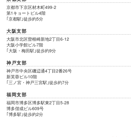
京都市下京区材木町499-2
第1キョートビル4階
｢京都駅｣徒歩約5分
大阪支部
大阪市北区曽根崎新地2丁目6-12
大阪小学館ビル7階
｢大阪・梅田駅｣徒歩約9分
神戸支部
神戸市中央区磯辺通4丁目2番26号
新芙蓉ビル10階
｢三ノ宮・神戸三宮駅｣徒歩約7分
福岡支部
福岡市博多区博多駅東2丁目5-28
博多偕成ビル609号
｢博多駅｣徒歩約2分