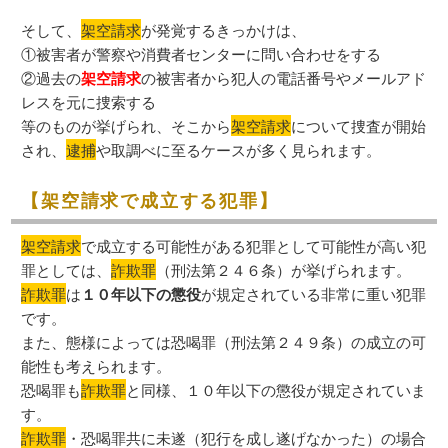
そして、
架空請求
が発覚するきっかけは、
①被害者が警察や消費者センターに問い合わせをする
②過去の
架空請求
の被害者から犯人の電話番号やメールアド
レスを元に捜索する
等のものが挙げられ、そこから
架空請求
について捜査が開始
され、
逮捕
や取調べに至るケースが多く見られます。
【架空請求で成立する犯罪】
架空請求
で成立する可能性がある犯罪として可能性が高い犯
罪としては、
詐欺罪
（刑法第２４６条）が挙げられます。
詐欺罪
は
１０年以下の懲役
が規定されている非常に重い犯罪
です。
また、態様によっては恐喝罪（刑法第２４９条）の成立の可
能性も考えられます。
恐喝罪も
詐欺罪
と同様、１０年以下の懲役が規定されていま
す。
詐欺罪
・恐喝罪共に未遂（犯行を成し遂げなかった）の場合