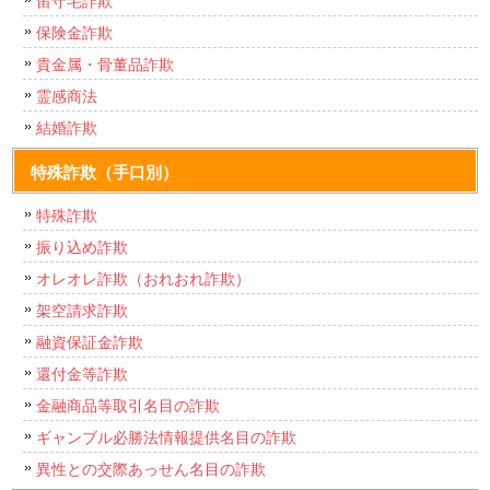
留守宅詐欺
保険金詐欺
貴金属・骨董品詐欺
霊感商法
結婚詐欺
特殊詐欺（手口別）
特殊詐欺
振り込め詐欺
オレオレ詐欺（おれおれ詐欺）
架空請求詐欺
融資保証金詐欺
還付金等詐欺
金融商品等取引名目の詐欺
ギャンブル必勝法情報提供名目の詐欺
異性との交際あっせん名目の詐欺