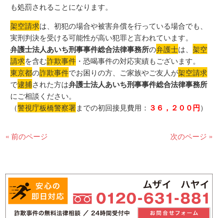
も処罰されることになります。
架空請求
は、初犯の場合や被害弁償を行っている場合でも、
実刑判決を受ける可能性が高い犯罪と言われています。
弁護士法人あいち刑事事件総合法律事務所
の
弁護士
は、
架空
請求
を含む
詐欺事件
・恐喝事件の対応実績もございます。
東京都
の
詐欺事件
でお困りの方、ご家族やご友人が
架空請求
で
逮捕
された方は
弁護士法人あいち刑事事件総合法律事務所
にご相談ください。
（
警視庁板橋警察署
までの初回接見費用：
３６，２００円
）
« 前のページ
次のページ »