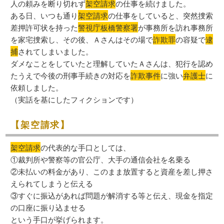
人の頼みを断り切れず
架空請求
の仕事を続けました。
ある日、いつも通り
架空請求
の仕事をしていると、突然捜索
差押許可状を持った
警視庁板橋警察署
が事務所を訪れ事務所
を家宅捜索し、その後、Ａさんはその場で
詐欺罪
の容疑で
逮
捕
されてしまいました。
ダメなことをしていたと理解していたＡさんは、犯行を認め
たうえで今後の刑事手続きの対応を
詐欺事件
に強い
弁護士
に
依頼しました。
（実話を基にしたフィクションです）
【架空請求】
架空請求
の代表的な手口としては、
①裁判所や警察等の官公庁、大手の通信会社を名乗る
②未払いの料金があり、このまま放置すると資産を差し押さ
えられてしまうと伝える
③すぐに振込があれば問題が解消する等と伝え、現金を指定
の口座に振り込ませる
という手口が挙げられます。