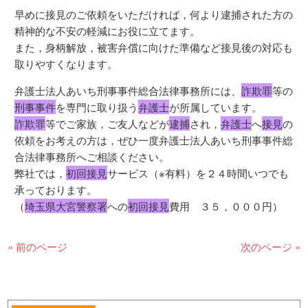
早めに接見のご依頼をいただければ，何より逮捕された方の
精神的な不安の軽減にお役に立てます。
また，身柄解放，被害弁償に向けた準備など接見後の対応も
取りやすくなります。
弁護士法人あいち刑事事件総合法律事務所には、
詐欺罪
等の
刑事事件
を専門に取り扱う
弁護士
が所属しています。
詐欺罪
等でご家族，ご友人などが
逮捕
され，
弁護士
へ
接見
の
依頼をお考えの方は，ぜひ一度弁護士法人あいち刑事事件総
合法律事務所へご相談ください。
弊社では，
初回接見
サービス（※有料）を２４時間いつでも
承っております。
（
埼玉県大宮警察署
への
初回接見
費用 ３５，０００円）
« 前のページ
次のページ »