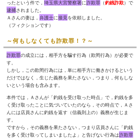
ったという件で，
埼玉県大宮警察署
に
詐欺罪
（
釣銭詐欺
）で
逮捕
されました。
Ａさんの妻は，
弁護士
に
接見
を依頼しました。
（フィクションです）
～何もしなくても詐欺罪！？～
詐欺罪
の成立には，相手方を騙す行為（欺罔行為）が必要で
す。
しかし，この欺罔行為には，単に相手方に働きかけるという
だけではなく，生じた義務を果たさない，つまり，何もしな
いという場合も含みます。
本件では，Ａさんが「釣銭を受け取った時点」で，釣銭を多
く受け取ったことに気づいていたのなら，その時点で，Ａさ
んには店員さんに釣銭を返す（信義則上の）義務が生じま
す。
ですから，その義務を果たさない，つまり店員さんに「釣銭
を多く受け取ってしまいましたよ」と告げない行為は
詐欺罪