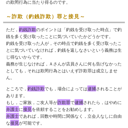
の欺罔行為に当たり得るのです。
～詐欺（釣銭詐欺）罪と接見～
ただ，
釣銭詐欺
のポイントは「釣銭を受け取った時点」で釣
銭を多く受け取ったことに気づいていたかどうかです。
釣銭を受け取った人が，その時点で釣銭を多く受け取ったこ
とに気づいていなければ，釣銭を返しなさいという義務は生
じ得ないからです。
義務が生じなければ，Ａさんが店員さんに何も告げなかった
としても，それは欺罔行為とはいえず詐欺罪は成立しませ
ん。
ところで，
釣銭詐欺
でも，場合によっては
逮捕
されることが
あります。
もし，ご家族，ご友人等が
詐欺罪
で
逮捕
されたら，はやめに
弁護士
に
接見
を依頼することをお勧めします。
弁護士
であれば，回数や時間に関係なく，立会人なしに自由
な
接見
が可能です。