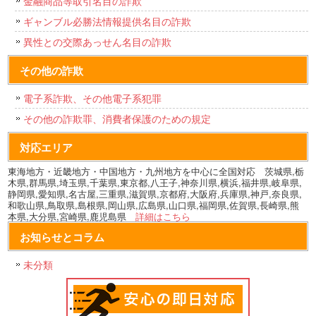
金融商品等取引名目の詐欺
ギャンブル必勝法情報提供名目の詐欺
異性との交際あっせん名目の詐欺
その他の詐欺
電子系詐欺、その他電子系犯罪
その他の詐欺罪、消費者保護のための規定
対応エリア
東海地方・近畿地方・中国地方・九州地方を中心に全国対応 茨城県,栃
木県,群馬県,埼玉県,千葉県,東京都,八王子,神奈川県,横浜,福井県,岐阜県,
静岡県,愛知県,名古屋,三重県,滋賀県,京都府,大阪府,兵庫県,神戸,奈良県,
和歌山県,鳥取県,島根県,岡山県,広島県,山口県,福岡県,佐賀県,長崎県,熊
本県,大分県,宮崎県,鹿児島県
詳細はこちら
お知らせとコラム
未分類