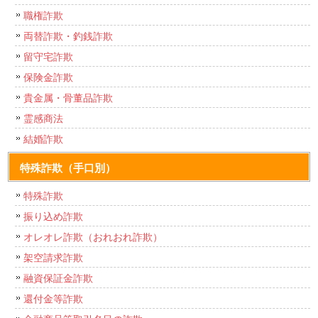
職権詐欺
両替詐欺・釣銭詐欺
留守宅詐欺
保険金詐欺
貴金属・骨董品詐欺
霊感商法
結婚詐欺
特殊詐欺（手口別）
特殊詐欺
振り込め詐欺
オレオレ詐欺（おれおれ詐欺）
架空請求詐欺
融資保証金詐欺
還付金等詐欺