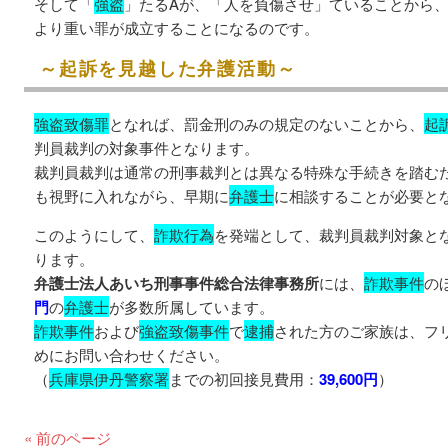
そして「
強盗
」たるAが、「人を負傷させ」ていることから、
より重い罪が成立することになるのです。
～起訴を見越した弁護活動～
強盗致傷罪
となれば、罰金刑のみの規定のないことから、
起
判員裁判の対象事件となります。
裁判員裁判は通常の刑事裁判とは異なる特殊な手続きを踏む
も視野に入れながら、早期に
弁護士
に相談することが必要と
このようにして、
詐欺行為
を発端として、裁判員裁判対象と
ります。
弁護士法人あいち刑事事件総合法律事務所
には、
詐欺事件
の
門
の
弁護士
が多数所属しています。
詐欺事件
および
強盗致傷事件
で
逮捕
された方のご家族は、フ
めにお問い合わせください。
（
兵庫県伊丹警察署
までの初回接見費用：
39,600円
）
« 前のページ