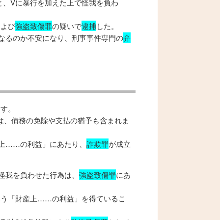
と、Vに暴行を加えた上で怪我を負わ
および
強盗致傷罪
の疑いで
逮捕
した。
なるのか不安になり、刑事事件専門の
弁
ます。
には、債務の免除や支払の猶予も含まれま
上……の利益」にあたり、
詐欺罪
が成立
怪我を負わせた行為は、
強盗致傷罪
にあ
いう「財産上……の利益」を得ているこ