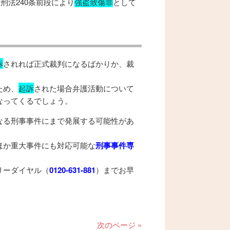
刑法240条前段により
強盗致傷罪
として
訴
されれば正式裁判になるばかりか、裁
ため、
起訴
された場合弁護活動について
なってくるでしょう。
なる刑事事件にまで発展する可能性があ
ほか重大事件にも対応可能な
刑事事件専
リーダイヤル（
0120-631-881
）までお早
次のページ »