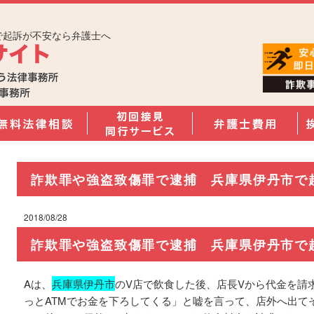
で起訴が不安なら弁護士へ
詐欺罪や強盗致傷罪で逮捕 兵庫県伊丹市で
2018/08/28
詐欺罪や強盗致傷罪で逮捕 兵庫県伊丹市で
Aは、
兵庫県伊丹市
のV店で飲食した後、店長Vから代金を請
っとATMでお金を下ろしてくる」と嘘を言って、店外へ出て