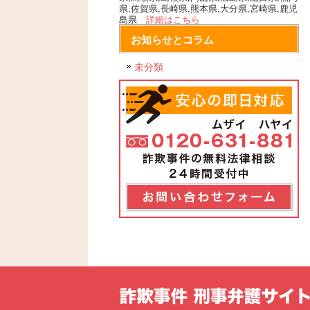
県,佐賀県,長崎県,熊本県,大分県,宮崎県,鹿児
島県
詳細はこちら
お知らせとコラム
未分類