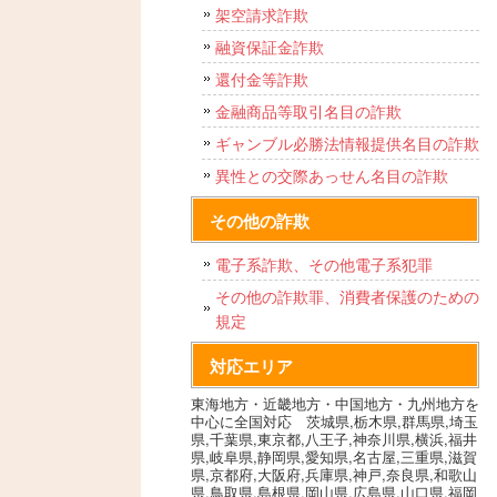
架空請求詐欺
融資保証金詐欺
還付金等詐欺
金融商品等取引名目の詐欺
ギャンブル必勝法情報提供名目の詐欺
異性との交際あっせん名目の詐欺
その他の詐欺
電子系詐欺、その他電子系犯罪
その他の詐欺罪、消費者保護のための
規定
対応エリア
東海地方・近畿地方・中国地方・九州地方を
中心に全国対応 茨城県,栃木県,群馬県,埼玉
県,千葉県,東京都,八王子,神奈川県,横浜,福井
県,岐阜県,静岡県,愛知県,名古屋,三重県,滋賀
県,京都府,大阪府,兵庫県,神戸,奈良県,和歌山
県,鳥取県,島根県,岡山県,広島県,山口県,福岡