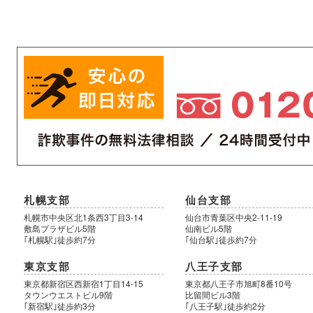
札幌支部
仙台支部
札幌市中央区北1条西3丁目3-14
仙台市青葉区中央2-11-19
敷島プラザビル5階
仙南ビル5階
｢札幌駅｣徒歩約7分
｢仙台駅｣徒歩約7分
東京支部
八王子支部
東京都新宿区西新宿1丁目14-15
東京都八王子市旭町8番10号
タウンウエストビル9階
比留間ビル3階
｢新宿駅｣徒歩約3分
｢八王子駅｣徒歩約2分