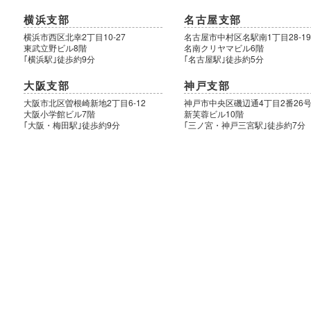
横浜支部
名古屋支部
横浜市西区北幸2丁目10-27
名古屋市中村区名駅南1丁目28-1
東武立野ビル8階
名南クリヤマビル6階
｢横浜駅｣徒歩約9分
｢名古屋駅｣徒歩約5分
大阪支部
神戸支部
大阪市北区曽根崎新地2丁目6-12
神戸市中央区磯辺通4丁目2番26
大阪小学館ビル7階
新芙蓉ビル10階
｢大阪・梅田駅｣徒歩約9分
｢三ノ宮・神戸三宮駅｣徒歩約7分