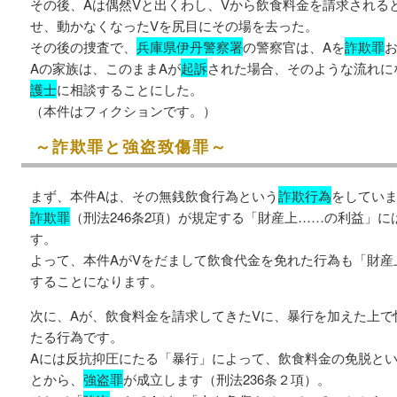
その後、Aは偶然Vと出くわし、Vから飲食料金を請求される
せ、動かなくなったVを尻目にその場を去った。
その後の捜査で、
兵庫県伊丹警察署
の警察官は、Aを
詐欺罪
Aの家族は、このままAが
起訴
された場合、そのような流れに
護士
に相談することにした。
（本件はフィクションです。）
～詐欺罪と強盗致傷罪～
まず、本件Aは、その無銭飲食行為という
詐欺行為
をしてい
詐欺罪
（刑法246条2項）が規定する「財産上……の利益」
す。
よって、本件AがVをだまして飲食代金を免れた行為も「財産
することになります。
次に、Aが、飲食料金を請求してきたVに、暴行を加えた上で
たる行為です。
Aには反抗抑圧にたる「暴行」によって、飲食料金の免脱と
とから、
強盗罪
が成立します（刑法236条２項）。