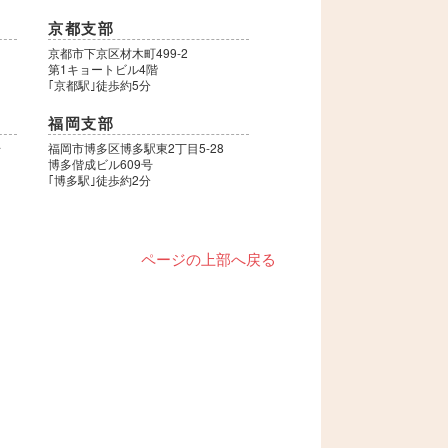
京都支部
9
京都市下京区材木町499-2
第1キョートビル4階
｢京都駅｣徒歩約5分
福岡支部
号
福岡市博多区博多駅東2丁目5-28
博多偕成ビル609号
｢博多駅｣徒歩約2分
ページの上部へ戻る