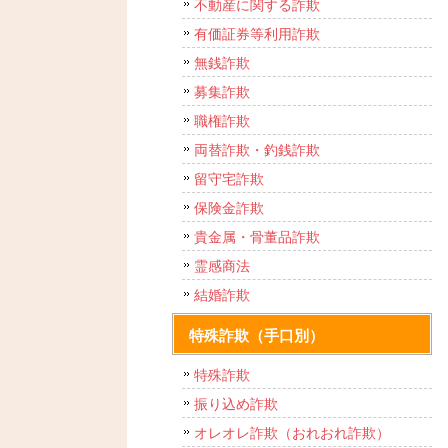
不動産に関する詐欺
有価証券等利用詐欺
無銭詐欺
募集詐欺
職権詐欺
両替詐欺・釣銭詐欺
留守宅詐欺
保険金詐欺
貴金属・骨董品詐欺
霊感商法
結婚詐欺
特殊詐欺（手口別）
特殊詐欺
振り込め詐欺
オレオレ詐欺（おれおれ詐欺）