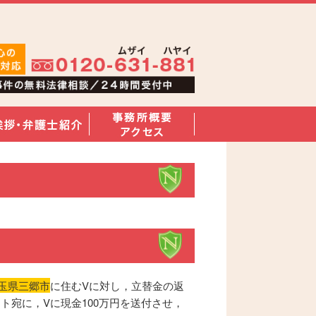
玉県三郷市
に住むVに対し，立替金の返
ト宛に，Vに現金100万円を送付させ，