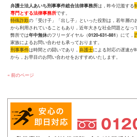
弁護士法人あいち刑事事件総合法律事務所
は，昨今氾濫する
専門とする法律事務所
です。
特殊詐欺
の「受け子」「出し子」といった役割は，若年層の
から利用されていることもあり，近年大きな社会問題となっ
弊所では
年中無休
のフリーダイヤル（
0120-631-881
）にて，
家族によるお問い合わせも承っております。
刑事事件
は時間との闘いであり，
弁護士
による対応の遅速が
から，お早目のお問い合わせをおすすめいたします。
« 前のページ