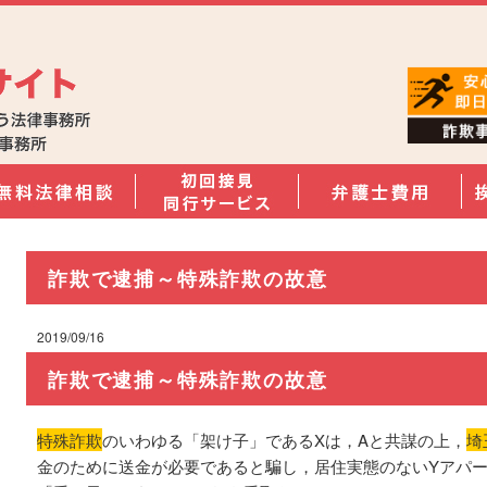
詐欺で逮捕～特殊詐欺の故意
2019/09/16
詐欺で逮捕～特殊詐欺の故意
特殊詐欺
のいわゆる「架け子」であるXは，Aと共謀の上，
埼
金のために送金が必要であると騙し，居住実態のないYアパー