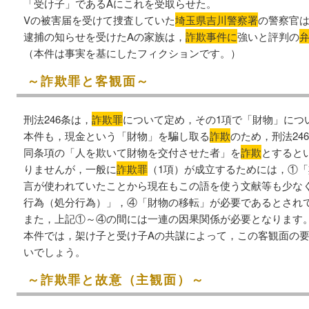
「受け子」であるAにこれを受取らせた。
Vの被害届を受けて捜査していた
埼玉県吉川警察署
の警察官は
逮捕の知らせを受けたAの家族は，
詐欺事件に
強いと評判の
（本件は事実を基にしたフィクションです。）
～詐欺罪と客観面～
刑法246条は，
詐欺罪
について定め，その1項で「財物」につ
本件も，現金という「財物」を騙し取る
詐欺
のため，刑法24
同条項の「人を欺いて財物を交付させた者」を
詐欺
とすると
りませんが，一般に
詐欺罪
（1項）が成立するためには，①
言が使われていたことから現在もこの語を使う文献等も少な
行為（処分行為）」，④「財物の移転」が必要であるとされ
また，上記①～④の間には一連の因果関係が必要となりま
本件では，架け子と受け子Aの共謀によって，この客観面の
いでしょう。
～詐欺罪と故意（主観面）～