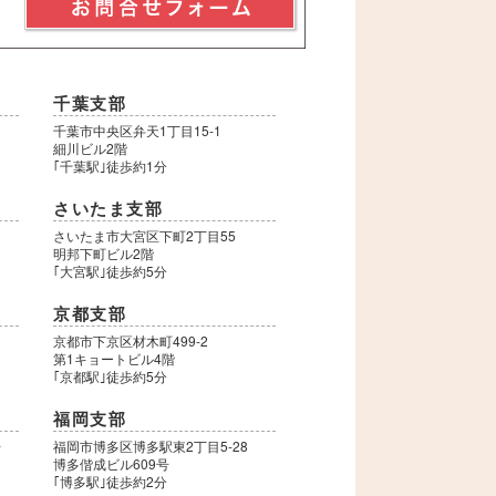
千葉支部
千葉市中央区弁天1丁目15-1
細川ビル2階
｢千葉駅｣徒歩約1分
さいたま支部
さいたま市大宮区下町2丁目55
明邦下町ビル2階
｢大宮駅｣徒歩約5分
京都支部
9
京都市下京区材木町499-2
第1キョートビル4階
｢京都駅｣徒歩約5分
福岡支部
号
福岡市博多区博多駅東2丁目5-28
博多偕成ビル609号
｢博多駅｣徒歩約2分