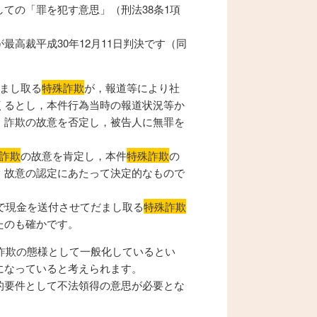
ての「罪を犯す意思」（刑法38条1項
最高裁平成30年12月11日判決です（同
。
まし取る
特殊詐欺
が，報道等により社
くるとし，本件行為当時の報道状況等か
，詐欺の故意を否定し，被告人に無罪を
詐欺
の故意を肯定し，本件
特殊詐欺
の
，故意の認定にあたって決定的なもので
便で現金を送付させてだまし取る
特殊詐欺
たのも確かです。
詐欺の態様として一般化しているとい
になっていると考えられます。
的要件として不法領得の意思が必要とな