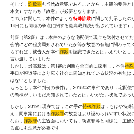
そして，
詐欺罪
も当然故意犯であることから，主観的要件とし
本文）すなわち「故意」が必要となります。
この点に関して，本件のような
特殊詐欺
に関して判示したのが
14日にも同種の争点に関する最高裁判決が出されています）
前審（第2審）は，本件のような宅配便で現金を送付させてだ
会的にどの程度周知されていたか等が故意の有無に関わって
らすれば，被告人が本件
詐欺
を認識できたとはいえないとし
言い渡していました。
しかし，最高裁は，第1審の判断を全面的に採用し，本件
特殊
手口が報道等により広く社会に周知されている状況の有無は
はないとしました。
もっとも，本件判例の事件は，2015年の事件であり，宅配
の態様が，いまだ周知されていたとはいいがたい状況であっ
しかし，2019年現在では，この手の
特殊詐欺
は，もはや特殊
え，同事案における
詐欺罪
の故意はより認められやすい状況
なお，
詐欺罪
の主観面においても，窃盗罪等と同様に，主観
る点にも注意が必要です。