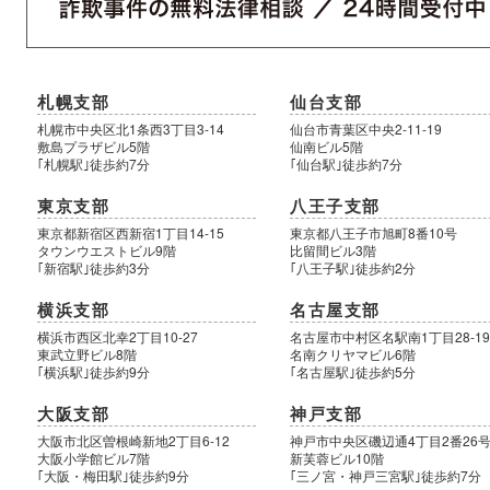
札幌支部
仙台支部
札幌市中央区北1条西3丁目3-14
仙台市青葉区中央2-11-19
敷島プラザビル5階
仙南ビル5階
｢札幌駅｣徒歩約7分
｢仙台駅｣徒歩約7分
東京支部
八王子支部
東京都新宿区西新宿1丁目14-15
東京都八王子市旭町8番10号
タウンウエストビル9階
比留間ビル3階
｢新宿駅｣徒歩約3分
｢八王子駅｣徒歩約2分
横浜支部
名古屋支部
横浜市西区北幸2丁目10-27
名古屋市中村区名駅南1丁目28-1
東武立野ビル8階
名南クリヤマビル6階
｢横浜駅｣徒歩約9分
｢名古屋駅｣徒歩約5分
大阪支部
神戸支部
大阪市北区曽根崎新地2丁目6-12
神戸市中央区磯辺通4丁目2番26
大阪小学館ビル7階
新芙蓉ビル10階
｢大阪・梅田駅｣徒歩約9分
｢三ノ宮・神戸三宮駅｣徒歩約7分