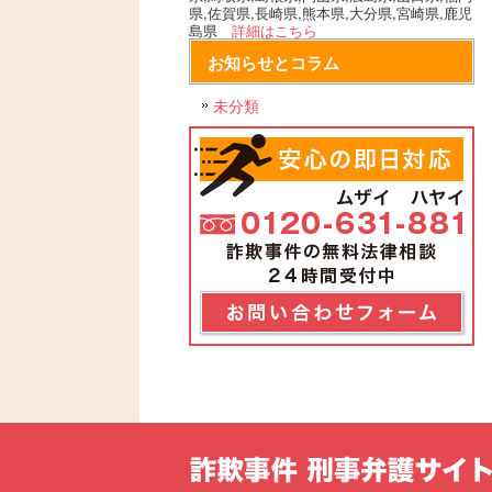
県,佐賀県,長崎県,熊本県,大分県,宮崎県,鹿児
島県
詳細はこちら
お知らせとコラム
未分類