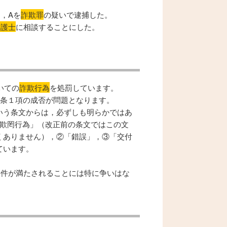
，Aを
詐欺罪
の疑いで逮捕した。
弁護士
に相談することにした。
いての
詐欺行為
を処罰しています。
6条１項の成否が問題となります。
いう条文からは，必ずしも明らかではあ
「欺罔行為」（改正前の条文ではこの文
くありません），②「錯誤」，③「交付
ています。
す。
要件が満たされることには特に争いはな