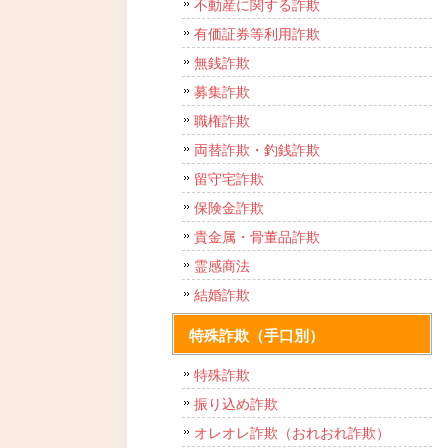
不動産に関する詐欺
有価証券等利用詐欺
無銭詐欺
募集詐欺
職権詐欺
両替詐欺・釣銭詐欺
留守宅詐欺
保険金詐欺
貴金属・骨董品詐欺
霊感商法
結婚詐欺
特殊詐欺（手口別）
特殊詐欺
振り込め詐欺
オレオレ詐欺（おれおれ詐欺）