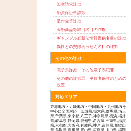
架空請求詐欺
融資保証金詐欺
還付金等詐欺
金融商品等取引名目の詐欺
ギャンブル必勝法情報提供名目の詐欺
異性との交際あっせん名目の詐欺
その他の詐欺
電子系詐欺、その他電子系犯罪
その他の詐欺罪、消費者保護のための
規定
対応エリア
東海地方・近畿地方・中国地方・九州地方を
中心に全国対応 茨城県,栃木県,群馬県,埼玉
県,千葉県,東京都,八王子,神奈川県,横浜,福井
県,岐阜県,静岡県,愛知県,名古屋,三重県,滋賀
県,京都府,大阪府,兵庫県,神戸,奈良県,和歌山
県,鳥取県,島根県,岡山県,広島県,山口県,福岡