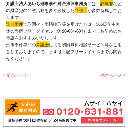
弁護士法人あいち刑事事件総合法律事務所
には，
詐欺罪
など
の財産犯の弁護活動を多く経験した
弁護士
が多数所属してお
ります。
詐欺事件
で取調べ・事情聴取等を受けた方は，365日年中無
休の弊所フリーダイヤル（
0120-631-881
）まで，お早めのお
電話をおすすめいたします。
刑事事件専門の
弁護士
による初回無料相談サービス等をご用
意しておりますので，まずは上記フリーダイヤルまでお問合
せください。
« 前のページ
次のページ »