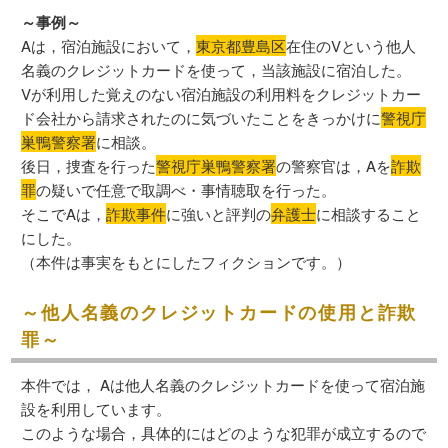
～事例～
Aは，宿泊施設において，
東京都豊島区
在住のVという他人
名義のクレジットカードを使って，当該施設に宿泊した。
Vが利用した覚えのない宿泊施設の利用料をクレジットカー
ド会社から請求されたのに気づいたことをきっかけに
警視庁
巣鴨警察署
に相談。
後日，捜査を行った
警視庁巣鴨警察署
の警察官は，Aを
詐欺
罪
の疑いで任意で取調べ・事情聴取を行った。
そこでAは，
詐欺事件
に強いと評判の
弁護士
に相談すること
にした。
（本件は事実をもとにしたフィクションです。）
～他人名義のクレジットカードの使用と詐欺
罪～
本件では， Aは他人名義のクレジットカードを使って宿泊施
設を利用しています。
このような場合，具体的にはどのような犯罪が成立するので