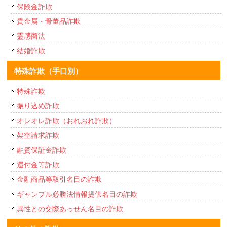
保険金詐欺
貴金属・骨董品詐欺
霊感商法
結婚詐欺
特殊詐欺（手口別）
特殊詐欺
振り込め詐欺
オレオレ詐欺（おれおれ詐欺）
架空請求詐欺
融資保証金詐欺
還付金等詐欺
金融商品等取引名目の詐欺
ギャンブル必勝法情報提供名目の詐欺
異性との交際あっせん名目の詐欺