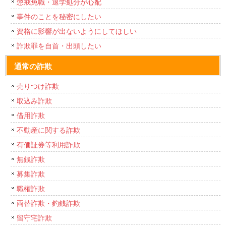
懲戒免職・退学処分が心配
事件のことを秘密にしたい
資格に影響が出ないようにしてほしい
詐欺罪を自首・出頭したい
通常の詐欺
売りつけ詐欺
取込み詐欺
借用詐欺
不動産に関する詐欺
有価証券等利用詐欺
無銭詐欺
募集詐欺
職権詐欺
両替詐欺・釣銭詐欺
留守宅詐欺