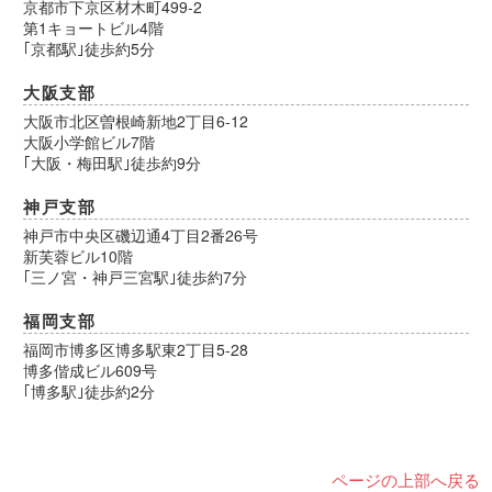
京都市下京区材木町499-2
第1キョートビル4階
｢京都駅｣徒歩約5分
大阪支部
大阪市北区曽根崎新地2丁目6-12
大阪小学館ビル7階
｢大阪・梅田駅｣徒歩約9分
神戸支部
神戸市中央区磯辺通4丁目2番26号
新芙蓉ビル10階
｢三ノ宮・神戸三宮駅｣徒歩約7分
福岡支部
福岡市博多区博多駅東2丁目5-28
博多偕成ビル609号
｢博多駅｣徒歩約2分
ページの上部へ戻る