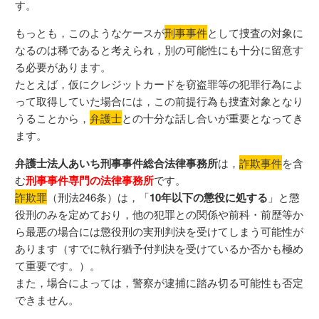
す。
もっとも，このようなケースが
刑事事件
として捜査の対象に
なるのは稀であると考えられ，別の可能性にも十分に留意す
る必要があります。
たとえば，仮にクレジットカードを窃盗罪等の犯罪行為によ
って取得していた場合には，この前提行為も捜査対象となり
うることから，
弁護士
との十分な話し合いが重要となってき
ます。
弁護士法人あいち刑事事件総合法律事務所
は，
詐欺事件
を含
む
刑事事件専門の法律事務所
です。
詐欺罪
（刑法246条）は，「
10年以下の懲役に処する
」と懲
役刑のみを定めており，他の犯罪との関係や前科・前歴等か
ら最悪の場合には懲役刑の実刑判決を受けてしまう可能性が
あります（すでに執行猶予付判決を受けているか否かも極め
て重要です。）。
また，場合によっては，警察が逮捕に踏み切る可能性も否定
できません。