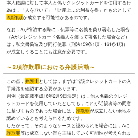
本人確認に対して本人と偽りクレジットカードを使用する行
為は，「人を欺いて」「財産上…の利益を得」たものとして
2項詐欺
が成立する可能性があるのです。
なお，Aが宿泊する際に，伝票等に名義を偽り署名した場合
（Aがクレジットカード名義人を装って署名した場合など）
は，私文書偽造及び同行使罪（刑法159条1項・161条1項）
が成立しうることにも注意が必要です。
～2項詐欺罪における弁護活動～
この点，
弁護士
としては，まずは当該クレジットカードの入
手経路を確認する必要があります。
判例（最高裁平成16年2月9日決定）は，他人名義のクレジ
ットカードを使用していたとしても，これが近親者等の同意
に基づくものであった場合には，
詐欺罪
が成立しない余地を
認めているとも考えられるためです。
したがって，そのようなケースと認められる場合には，Aに
詐欺罪
等は成立しない旨を主張していく可能性が考えられま