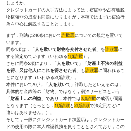
しょうか。
クレジットカードの入手方法によっては，窃盗罪や占有離脱
物横領罪の成否も問題になりますが，本稿ではまずは宿泊行
為を中心に解説することとします。
まず，刑法は246条において
詐欺罪
についての規定を置いて
います。
同条1項は，「
人を欺いて財物を交付させた者
」を
詐欺罪
に
する旨定めています（いわゆる
1項詐欺
）。
さらに同条2項により，「
人を欺いて
」「
財産上不法の利益
を得、又は他人にこれを得させた者
」も
詐欺罪
に問われるこ
とになります（いわゆる2項詐欺）。
本件においてAが，「
人を欺いて
」詐取したといえるのは，
具体的な金銭等の「財物」ではなく，宿泊サービスという
「
財産上…の利益
」であり，本件では
2項詐欺
の成否が問題
となります（もっとも，
1項詐欺
と
2項詐欺
で法定刑などに
違いはありません。）。
そして，一般にクレジットカード加盟店は，クレジットカー
ドの使用の際に本人確認義務を負うこととされており，この