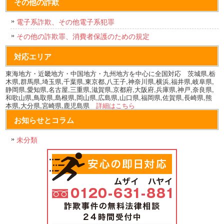
その他の詐欺
電子系詐欺、その他電子系犯罪
その他の詐欺罪、消費者保護のための規定
対応エリア
東海地方・近畿地方・中国地方・九州地方を中心に全国対応 茨城県,栃
木県,群馬県,埼玉県,千葉県,東京都,八王子,神奈川県,横浜,福井県,岐阜県,
静岡県,愛知県,名古屋,三重県,滋賀県,京都府,大阪府,兵庫県,神戸,奈良県,
和歌山県,鳥取県,島根県,岡山県,広島県,山口県,福岡県,佐賀県,長崎県,熊
本県,大分県,宮崎県,鹿児島県
詳細はこちら
お知らせとコラム
未分類