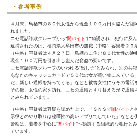
・参考事例
４月末、鳥栖市の８０代女性から現金１００万円を盗んだ福
れました。
ニセ電話詐欺グループから“
闇バイト
”に勧誘され、犯行に及
逮捕されたのは、福岡県大牟田市の無職（中略）容疑者２９
（中略）容疑者は４月２７日、鳥栖市に住む８０代女性の通
現金１００万円を引き出し盗んだ窃盗の疑いです。
ニセ電話詐欺グループのいわゆる“出し子”とみられ、別の共
あなたのキャッシュカードで５０代の女が買い物に来ている
だ、新しい通帳を持ってくる」などと被害女性にうその電話
その後、女性の家を訪れ、ニセの通帳とすり替える形で通帳４
とみられています。
（中略）容疑者は容疑を認めた上で、「ＳＮＳで
闇バイト
と
示役とのやり取りは秘匿性の高いアプリでしていた」などと
警察は、若者を中心に“
闇バイト
”へ勧誘する組織的な犯行と
ています。