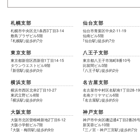
札幌支部
仙台支部
札幌市中央区北1条西3丁目3-14
仙台市青葉区中央2-11-19
敷島プラザビル5階
仙南ビル5階
｢札幌駅｣徒歩約7分
｢仙台駅｣徒歩約7分
東京支部
八王子支部
東京都新宿区西新宿1丁目14-15
東京都八王子市旭町8番10号
タウンウエストビル9階
比留間ビル3階
｢新宿駅｣徒歩約3分
｢八王子駅｣徒歩約2分
横浜支部
名古屋支部
横浜市西区北幸2丁目10-27
名古屋市中村区名駅南1丁目28-1
東武立野ビル8階
名南クリヤマビル6階
｢横浜駅｣徒歩約9分
｢名古屋駅｣徒歩約5分
大阪支部
神戸支部
大阪市北区曽根崎新地2丁目6-12
神戸市中央区磯辺通4丁目2番26
大阪小学館ビル7階
新芙蓉ビル10階
｢大阪・梅田駅｣徒歩約9分
｢三ノ宮・神戸三宮駅｣徒歩約7分