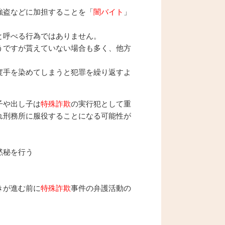
強盗などに加担することを「
闇バイト
」
と呼べる行為ではありません。
うですが貰えていない場合も多く、他方
度手を染めてしまうと犯罪を繰り返すよ
子や出し子は
特殊詐欺
の実行犯として重
れ刑務所に服役することになる可能性が
黙秘を行う
きが進む前に
特殊詐欺
事件の弁護活動の