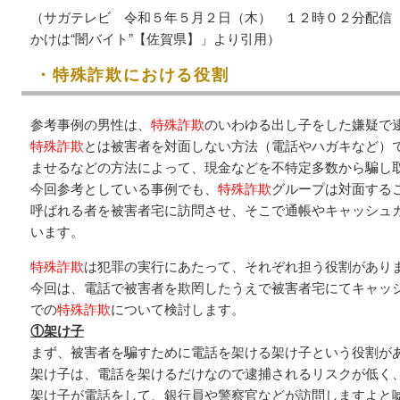
（サガテレビ 令和５年５月２日（木） １２時０２分配信 
かけは“闇バイト”【佐賀県】」より引用）
・特殊詐欺における役割
参考事例の男性は、
特殊詐欺
のいわゆる出し子をした嫌疑で
特殊詐欺
とは被害者を対面しない方法（電話やハガキなど）
ませるなどの方法によって、現金などを不特定多数から騙し
今回参考としている事例でも、
特殊詐欺
グループは対面する
呼ばれる者を被害者宅に訪問させ、そこで通帳やキャッシュ
います。
特殊詐欺
は犯罪の実行にあたって、それぞれ担う役割があり
今回は、電話で被害者を欺罔したうえで被害者宅にてキャッ
での
特殊詐欺
について検討します。
①架け子
まず、被害者を騙すために電話を架ける架け子という役割が
架け子は、電話を架けるだけなので逮捕されるリスクが低く
架け子が電話をして、銀行員や警察官などが訪問しますよと