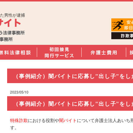
した男性が逮捕
（事例紹介）闇バイトに応募し”出し子”をし
2023/05/10
（事例紹介）闇バイトに応募し”出し子”をし
特殊詐欺
における役割や
闇バイト
について弁護士法人あいち
す。