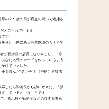
岡県の２９歳の男が窃盗の疑いで逮捕さ
んだとみられています。
歳です。
帳を使い市内にある商業施設のＡＴＭで
犯者が百貨店の店員になりすまし、「今
、あなた名義のカードを作っているよう
をかけていました。
冊を盗んだ“受け子”も（中略）容疑者
検索したら勧誘役から誘いが来た」「指
供述しているということです。
みて、指示役や勧誘役などの捜査を進め