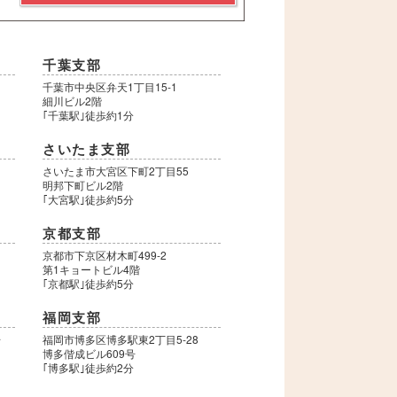
千葉支部
千葉市中央区弁天1丁目15-1
細川ビル2階
｢千葉駅｣徒歩約1分
さいたま支部
さいたま市大宮区下町2丁目55
明邦下町ビル2階
｢大宮駅｣徒歩約5分
京都支部
9
京都市下京区材木町499-2
第1キョートビル4階
｢京都駅｣徒歩約5分
福岡支部
号
福岡市博多区博多駅東2丁目5-28
博多偕成ビル609号
｢博多駅｣徒歩約2分