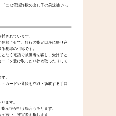
「ニセ電話詐欺の出し子の男逮捕 きっ
逮捕されています。
で信頼させて、銀行の指定口座に振り込
取る犯罪の俗称です。
ことなく電話で被害者を騙し、受け子と
カードを受け取ったり掠め取ったりして
ます。
シュカードや通帳を詐取・窃取する手口
あります。
、指示役が担う場合もあります。
嘘を言い、被害者を騙します。