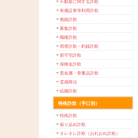
不動産に関する詐欺
有価証券等利用詐欺
無銭詐欺
募集詐欺
職権詐欺
両替詐欺・釣銭詐欺
留守宅詐欺
保険金詐欺
貴金属・骨董品詐欺
霊感商法
結婚詐欺
特殊詐欺（手口別）
特殊詐欺
振り込め詐欺
オレオレ詐欺（おれおれ詐欺）