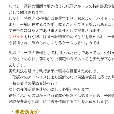
しばし、高額の報酬と引き換えに犯罪グループの特殊詐欺や
として紹介されます。
しかし、特殊詐欺や強盗は犯罪であり、おおよそ「バイト」
また、報酬と称する金を受け取ることができる場合もあるよ
で被害金額は莫大であり重大事件として捜査されます。
闇バイト
を行う際には身分証明書の写メなどを求められ、一
う脅迫され、辞められなくなるケースも多いようです。
犯罪グループの末端として利用されただけであっても、受け
く受け止められ、前科がない初犯の方であっても実刑が下さ
あります。
実刑判決を避けて執行猶予の獲得を目指すためには、
・取調べのアドバイスにより誤解のない供述や必要に応じた
・被害者との示談交渉を行う
などの弁護活動を速やかに行う必要があります。
逮捕されたその日から弁解録取や取調べは始まるため、手続
経験が豊富な弁護士に弁護を依頼することをお勧めします。
・事務所紹介