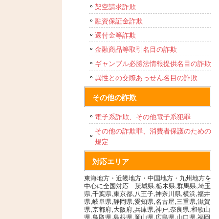
架空請求詐欺
融資保証金詐欺
還付金等詐欺
金融商品等取引名目の詐欺
ギャンブル必勝法情報提供名目の詐欺
異性との交際あっせん名目の詐欺
その他の詐欺
電子系詐欺、その他電子系犯罪
その他の詐欺罪、消費者保護のための
規定
対応エリア
東海地方・近畿地方・中国地方・九州地方を
中心に全国対応 茨城県,栃木県,群馬県,埼玉
県,千葉県,東京都,八王子,神奈川県,横浜,福井
県,岐阜県,静岡県,愛知県,名古屋,三重県,滋賀
県,京都府,大阪府,兵庫県,神戸,奈良県,和歌山
県,鳥取県,島根県,岡山県,広島県,山口県,福岡