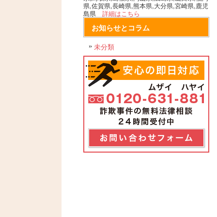
県,佐賀県,長崎県,熊本県,大分県,宮崎県,鹿児
島県
詳細はこちら
お知らせとコラム
未分類