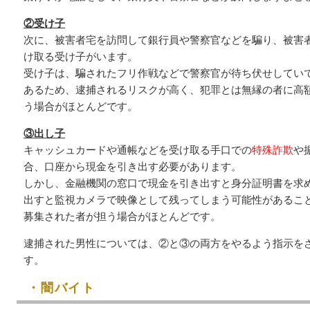
②受け子
次に、被害者宅を訪問して銀行員や警察官などを騙り、被害
け取る受け子がいます。
受け子は、騙されたフリ作戦などで警察官が待ち伏せしてい
あるため、逮捕されるリスクが高く、犯罪とは無縁の者に高
う場合がほとんどです。
③出し子
キャッシュカードや通帳などを受け取る手口での
特殊詐欺
や
合、口座から現金を引き出す必要があります。
しかし、金融機関の窓口で現金を引き出すと身分証明書を求
出すと監視カメラで映像として残ってしまう可能性があるこ
募集された者が担う場合がほとんどです。
逮捕された男性については、②と③の両方をやるよう指示を
す。
・闇バイト