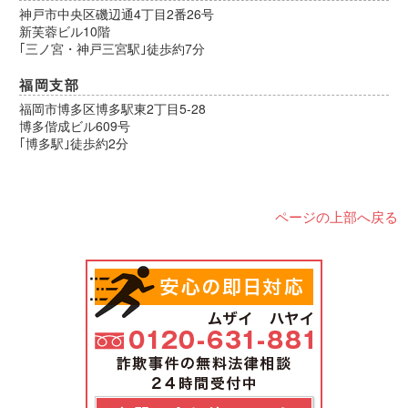
神戸市中央区磯辺通4丁目2番26号
新芙蓉ビル10階
｢三ノ宮・神戸三宮駅｣徒歩約7分
福岡支部
福岡市博多区博多駅東2丁目5-28
博多偕成ビル609号
｢博多駅｣徒歩約2分
ページの上部へ戻る