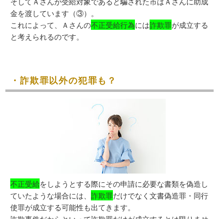
そしてＡさんが受給対象であると騙された市はＡさんに助成
金を渡しています（③）。
これによって、Ａさんの
不正受給行為
には
詐欺罪
が成立する
と考えられるのです。
・詐欺罪以外の犯罪も？
不正受給
をしようとする際にその申請に必要な書類を偽造し
ていたような場合には、
詐欺罪
だけでなく文書偽造罪・同行
使罪が成立する可能性も出てきます。
詐欺事件だからといって詐欺罪だけが成立するとは限りませ