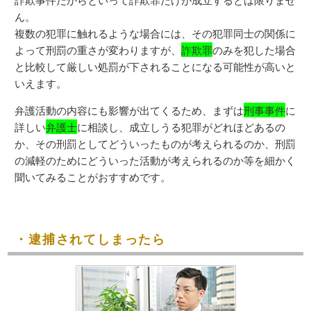
ん。
複数の犯罪に触れるような場合には、その犯罪同士の関係に
よって刑罰の重さが変わりますが、
詐欺罪
のみを犯した場合
と比較して厳しい処罰が下されることになる可能性が高いと
いえます。
弁護活動の内容にも影響が出てくるため、まずは
刑事事件
に
詳しい
弁護士
に相談し、成立しうる犯罪がどれほどあるの
か、その刑罰としてどういったものが考えられるのか、刑罰
の減軽のためにどういった活動が考えられるのか等を細かく
聞いてみることがおすすめです。
・逮捕されてしまったら