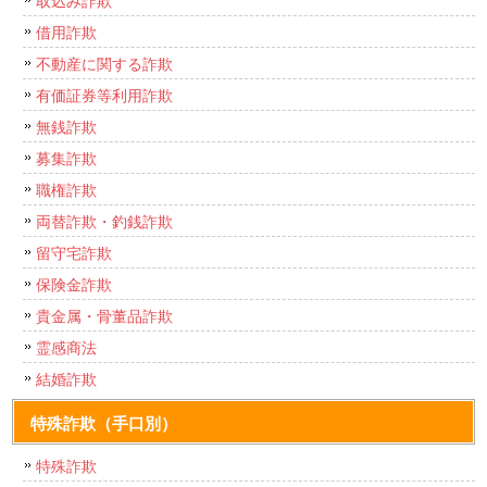
借用詐欺
不動産に関する詐欺
有価証券等利用詐欺
無銭詐欺
募集詐欺
職権詐欺
両替詐欺・釣銭詐欺
留守宅詐欺
保険金詐欺
貴金属・骨董品詐欺
霊感商法
結婚詐欺
特殊詐欺（手口別）
特殊詐欺