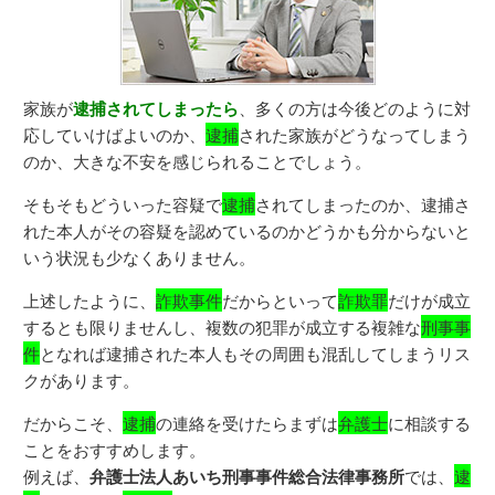
家族が
逮捕されてしまったら
、多くの方は今後どのように対
応していけばよいのか、
逮捕
された家族がどうなってしまう
のか、大きな不安を感じられることでしょう。
そもそもどういった容疑で
逮捕
されてしまったのか、逮捕さ
れた本人がその容疑を認めているのかどうかも分からないと
いう状況も少なくありません。
上述したように、
詐欺事件
だからといって
詐欺罪
だけが成立
するとも限りませんし、複数の犯罪が成立する複雑な
刑事事
件
となれば逮捕された本人もその周囲も混乱してしまうリス
クがあります。
だからこそ、
逮捕
の連絡を受けたらまずは
弁護士
に相談する
ことをおすすめします。
例えば、
弁護士法人あいち刑事事件総合法律事務所
では、
逮