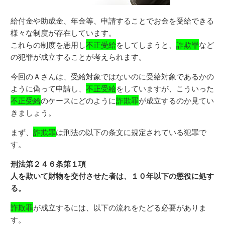
給付金や助成金、年金等、申請することでお金を受給できる
様々な制度が存在しています。
これらの制度を悪用し
不正受給
をしてしまうと、
詐欺罪
など
の犯罪が成立することが考えられます。
今回のＡさんは、受給対象ではないのに受給対象であるかの
ように偽って申請し、
不正受給
をしていますが、こういった
不正受給
のケースにどのように
詐欺罪
が成立するのか見てい
きましょう。
まず、
詐欺罪
は刑法の以下の条文に規定されている犯罪で
す。
刑法第２４６条第１項
人を欺いて財物を交付させた者は、１０年以下の懲役に処す
る。
詐欺罪
が成立するには、以下の流れをたどる必要がありま
す。