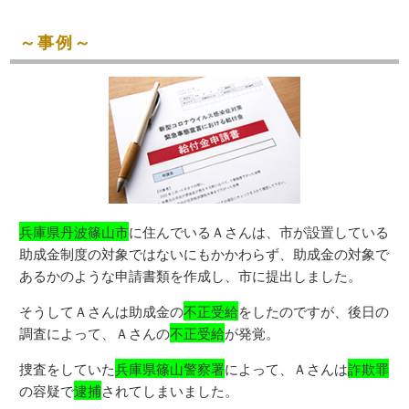
～事例～
兵庫県丹波篠山市
に住んでいるＡさんは、市が設置している
助成金制度の対象ではないにもかかわらず、助成金の対象で
あるかのような申請書類を作成し、市に提出しました。
そうしてＡさんは助成金の
不正受給
をしたのですが、後日の
調査によって、Ａさんの
不正受給
が発覚。
捜査をしていた
兵庫県篠山警察署
によって、Ａさんは
詐欺罪
の容疑で
逮捕
されてしまいました。