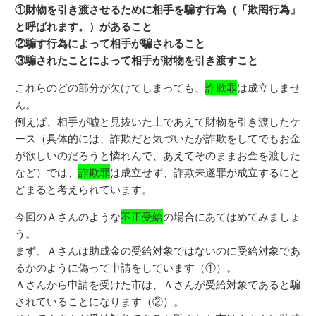
①財物を引き渡させるために相手を騙す行為（「欺罔行為」
と呼ばれます。）があること
②騙す行為によって相手が騙されること
③騙されたことによって相手が財物を引き渡すこと
これらのどの部分が欠けてしまっても、
詐欺罪
は成立しませ
ん。
例えば、相手が嘘と見抜いた上であえて財物を引き渡したケ
ース（具体的には、詐欺だと気づいたが詐欺をしてでもお金
が欲しいのだろうと憐れんで、あえてそのままお金を渡した
など）では、
詐欺罪
は成立せず、詐欺未遂罪が成立するにと
どまると考えられています。
今回のＡさんのような
不正受給
の場合にあてはめてみましょ
う。
まず、Ａさんは助成金の受給対象ではないのに受給対象であ
るかのように偽って申請をしています（①）。
Ａさんから申請を受けた市は、Ａさんが受給対象であると騙
されていることになります（②）。