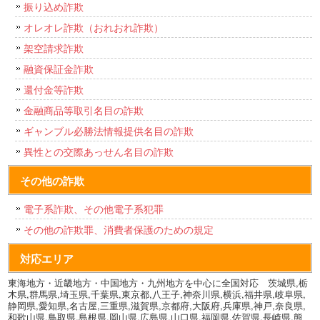
振り込め詐欺
オレオレ詐欺（おれおれ詐欺）
架空請求詐欺
融資保証金詐欺
還付金等詐欺
金融商品等取引名目の詐欺
ギャンブル必勝法情報提供名目の詐欺
異性との交際あっせん名目の詐欺
その他の詐欺
電子系詐欺、その他電子系犯罪
その他の詐欺罪、消費者保護のための規定
対応エリア
東海地方・近畿地方・中国地方・九州地方を中心に全国対応 茨城県,栃
木県,群馬県,埼玉県,千葉県,東京都,八王子,神奈川県,横浜,福井県,岐阜県,
静岡県,愛知県,名古屋,三重県,滋賀県,京都府,大阪府,兵庫県,神戸,奈良県,
和歌山県,鳥取県,島根県,岡山県,広島県,山口県,福岡県,佐賀県,長崎県,熊