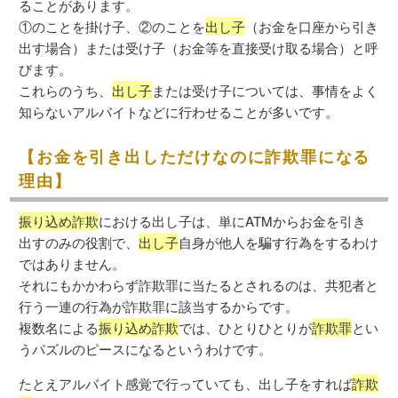
ることがあります。
①のことを掛け子、②のことを
出し子
（お金を口座から引き
出す場合）または受け子（お金等を直接受け取る場合）と呼
びます。
これらのうち、
出し子
または受け子については、事情をよく
知らないアルバイトなどに行わせることが多いです。
【お金を引き出しただけなのに詐欺罪になる
理由】
振り込め詐欺
における出し子は、単にATMからお金を引き
出すのみの役割で、
出し子
自身が他人を騙す行為をするわけ
ではありません。
それにもかかわらず詐欺罪に当たるとされるのは、共犯者と
行う一連の行為が詐欺罪に該当するからです。
複数名による
振り込め詐欺
では、ひとりひとりが
詐欺罪
とい
うパズルのピースになるというわけです。
たとえアルバイト感覚で行っていても、出し子をすれば
詐欺