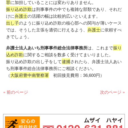
罪
に加担していることには変わりありません。
振り込め詐欺
は刑事事件の中でも複雑な部類であり、それだ
けに
弁護士
の活躍の幅は比較的広いといえます。
出し子
のように振り込め詐欺の核心部への関与が薄いケース
では、そうした主張を適切に行えるよう、
弁護士
に依頼すべ
きでしょう。
弁護士法人あいち刑事事件総合法律事務所
は、これまで
振り
込め詐欺
に関するご相談を数多く受けてまいりました。
振り込め詐欺の出し子をして
逮捕
されたら、弁護士法人あい
ち刑事事件総合法律事務所にご相談ください。
（
大阪府豊中南警察署
初回接見費用：36,600円）
« 前のページ
次のページ »