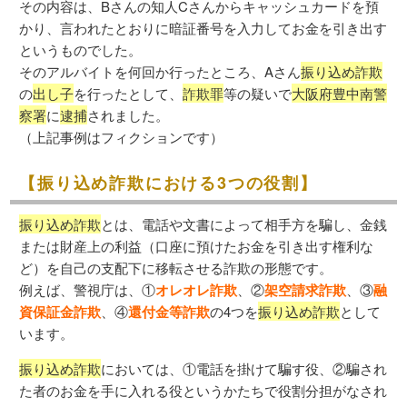
その内容は、Bさんの知人Cさんからキャッシュカードを預
かり、言われたとおりに暗証番号を入力してお金を引き出す
というものでした。
そのアルバイトを何回か行ったところ、Aさん
振り込め詐欺
の
出し子
を行ったとして、
詐欺罪
等の疑いで
大阪府豊中南警
察署
に
逮捕
されました。
（上記事例はフィクションです）
【振り込め詐欺における3つの役割】
振り込め詐欺
とは、電話や文書によって相手方を騙し、金銭
または財産上の利益（口座に預けたお金を引き出す権利な
ど）を自己の支配下に移転させる詐欺の形態です。
例えば、警視庁は、①
オレオレ詐欺
、②
架空請求詐欺
、③
融
資保証金詐欺
、④
還付金等詐欺
の4つを
振り込め詐欺
として
います。
振り込め詐欺
においては、①電話を掛けて騙す役、②騙され
た者のお金を手に入れる役というかたちで役割分担がなされ