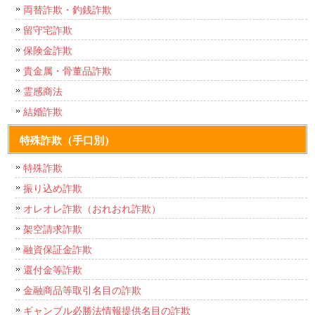
両替詐欺・釣銭詐欺
留守宅詐欺
保険金詐欺
貴金属・骨董品詐欺
霊感商法
結婚詐欺
特殊詐欺（手口別）
特殊詐欺
振り込め詐欺
オレオレ詐欺（おれおれ詐欺）
架空請求詐欺
融資保証金詐欺
還付金等詐欺
金融商品等取引名目の詐欺
ギャンブル必勝法情報提供名目の詐欺