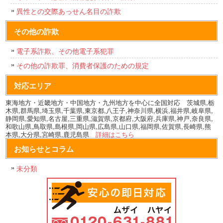
異性との交際あっせん名目の詐欺
その他の詐欺
電子系詐欺、その他電子系犯罪
その他の詐欺罪、消費者保護のための規定
対応エリア
東海地方・近畿地方・中国地方・九州地方を中心に全国対応 茨城県,栃
木県,群馬県,埼玉県,千葉県,東京都,八王子,神奈川県,横浜,福井県,岐阜県,
静岡県,愛知県,名古屋,三重県,滋賀県,京都府,大阪府,兵庫県,神戸,奈良県,
和歌山県,鳥取県,島根県,岡山県,広島県,山口県,福岡県,佐賀県,長崎県,熊
本県,大分県,宮崎県,鹿児島県
詳細はこちら
お知らせとコラム
未分類