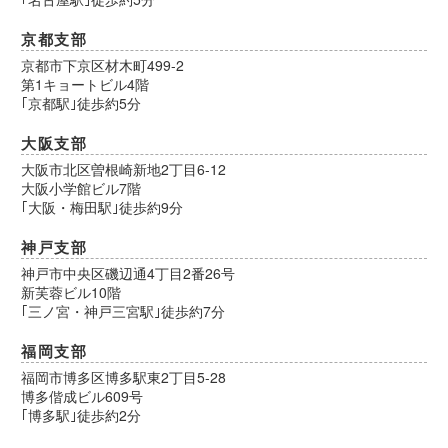
京都支部
京都市下京区材木町499-2
第1キョートビル4階
｢京都駅｣徒歩約5分
大阪支部
大阪市北区曽根崎新地2丁目6-12
大阪小学館ビル7階
｢大阪・梅田駅｣徒歩約9分
神戸支部
神戸市中央区磯辺通4丁目2番26号
新芙蓉ビル10階
｢三ノ宮・神戸三宮駅｣徒歩約7分
福岡支部
福岡市博多区博多駅東2丁目5-28
博多偕成ビル609号
｢博多駅｣徒歩約2分