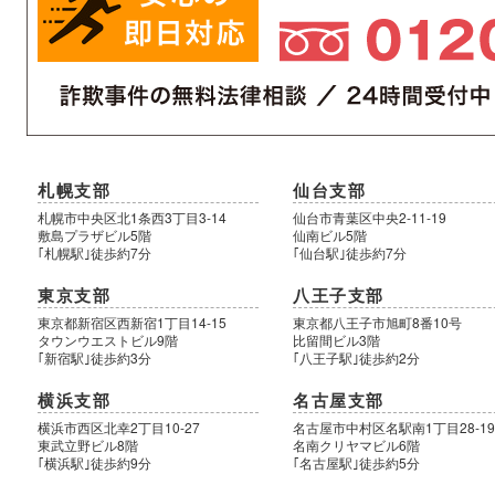
札幌支部
仙台支部
札幌市中央区北1条西3丁目3-14
仙台市青葉区中央2-11-19
敷島プラザビル5階
仙南ビル5階
｢札幌駅｣徒歩約7分
｢仙台駅｣徒歩約7分
東京支部
八王子支部
東京都新宿区西新宿1丁目14-15
東京都八王子市旭町8番10号
タウンウエストビル9階
比留間ビル3階
｢新宿駅｣徒歩約3分
｢八王子駅｣徒歩約2分
横浜支部
名古屋支部
横浜市西区北幸2丁目10-27
名古屋市中村区名駅南1丁目28-1
東武立野ビル8階
名南クリヤマビル6階
｢横浜駅｣徒歩約9分
｢名古屋駅｣徒歩約5分