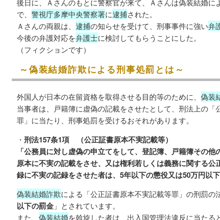
後日に、Ａさんのもとに警察官が来て、Ａさんは偽装結婚に
で、
警視庁多摩中央警察署
に
逮捕
された。
Ａさんの両親は、
逮捕
の知らせを受けて、刑事事件に強い
弁
今後の弁護対応を
弁護士
に検討してもらうことにした。
（フィクションです）
～偽装結婚詐欺による刑事処罰とは～
外国人が日本の在留資格を取得させる目的等のために、
偽装
当事者は、戸籍簿に虚偽の記載をさせたとして、刑法上の「
罪」に当たり、刑事処罰を受けるおそれがあります。
・
刑法157条1項 （公正証書原本不実記載等）
「公務員に対し虚偽の申立てをして、登記簿、戸籍簿その他
原本に不実の記載をさせ、又は権利若しくは義務に関する公
録に不実の記録をさせた者は、5年以下の懲役又は50万円以
偽装結婚詐欺
による「公正証書原本不実記載等罪」の刑罰の
以下の罰金
」とされています。
また、
偽装結婚
を斡旋した者は、出入国管理法違反に当たる