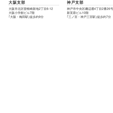
大阪支部
神戸支部
大阪市北区曽根崎新地2丁目6-12
神戸市中央区磯辺通4丁目2番26
大阪小学館ビル7階
新芙蓉ビル10階
｢大阪・梅田駅｣徒歩約9分
｢三ノ宮・神戸三宮駅｣徒歩約7分