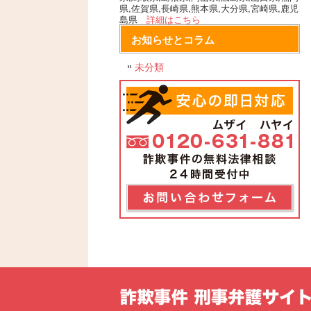
県,佐賀県,長崎県,熊本県,大分県,宮崎県,鹿児
島県
詳細はこちら
お知らせとコラム
未分類