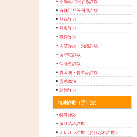
不動産に関する詐欺
有価証券等利用詐欺
無銭詐欺
募集詐欺
職権詐欺
両替詐欺・釣銭詐欺
留守宅詐欺
保険金詐欺
貴金属・骨董品詐欺
霊感商法
結婚詐欺
特殊詐欺（手口別）
特殊詐欺
振り込め詐欺
オレオレ詐欺（おれおれ詐欺）