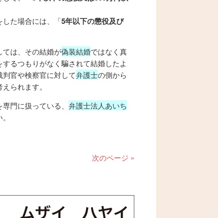
をした場合には、「
5年以下の懲役及び
しては、その結婚が
偽装結婚
ではなく真
をするつもりがなく騙されて結婚したよ
裁判官や検察官に対して
弁護士
の側から
考えられます。
を専門に扱っている、
弁護士法人あいち
い。
次のページ »