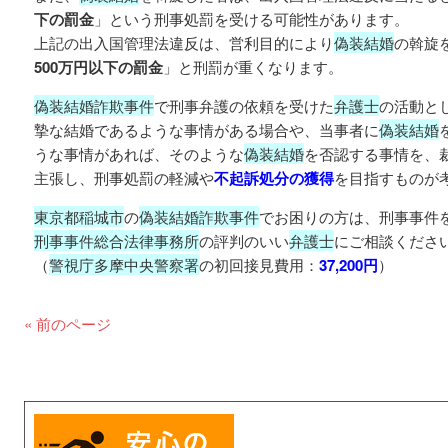
下の罰金
」という刑事処罰を受ける可能性があります。
上記の出入国管理法違反は、営利目的により
偽装結婚
の斡旋
500万円以下の罰金
」と刑罰が重くなります。
偽装結婚詐欺事件
で刑事弁護の依頼を受けた
弁護士
の活動と
摯な結婚であるような事情がある場合や、当事者に
偽装結婚
うな事情があれば、そのような
偽装結婚
を否認する事情を、
主張し、刑事処罰の軽減や
不起訴処分の獲得
を目指すものが
東京都稲城市
の
偽装結婚詐欺事件
でお困りの方は、刑事事件
刑事事件総合法律事務所
の評判のいい
弁護士
にご相談くださ
（
警視庁多摩中央警察署
の初回接見費用：
37,200円
）
« 前のページ