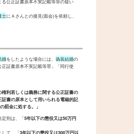
よる公正証書原本不実記載等罪の疑い
護士
にＡさんとの接見(面会)を依頼し、
結婚
をしたような場合には、
偽装結婚
の
公正証書原本不実記載等罪」「同行使
の権利若しくは義務に関する公正証書の
正証書の原本として用いられる電磁的記
下の罰金に処する。」
法定刑は、「
5年以下の懲役又は50万円
として、「
3年以下の懲役又は300万円以