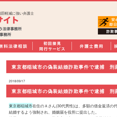
刑罰軽減に強い弁護士
東京都稲城市の偽装結婚詐欺事件で逮捕 刑
2018/09/17
東京都稲城市の偽装結婚詐欺事件で逮捕 刑
東京都稲城市
在住のＡさん(30代男性)は、多額の借金返済
結婚するよう強制され、婚姻届を役所に提出した。