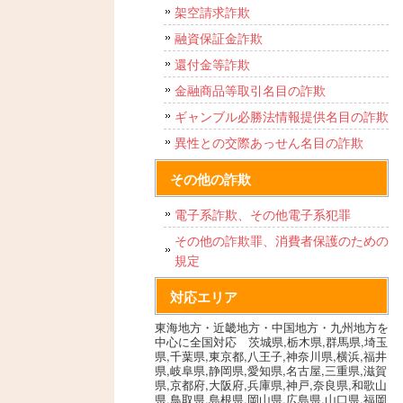
架空請求詐欺
融資保証金詐欺
還付金等詐欺
金融商品等取引名目の詐欺
ギャンブル必勝法情報提供名目の詐欺
異性との交際あっせん名目の詐欺
その他の詐欺
電子系詐欺、その他電子系犯罪
その他の詐欺罪、消費者保護のための
規定
対応エリア
東海地方・近畿地方・中国地方・九州地方を
中心に全国対応 茨城県,栃木県,群馬県,埼玉
県,千葉県,東京都,八王子,神奈川県,横浜,福井
県,岐阜県,静岡県,愛知県,名古屋,三重県,滋賀
県,京都府,大阪府,兵庫県,神戸,奈良県,和歌山
県,鳥取県,島根県,岡山県,広島県,山口県,福岡