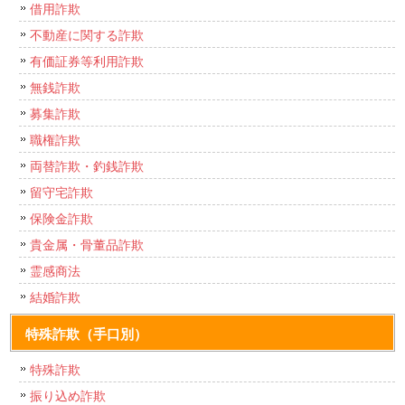
借用詐欺
不動産に関する詐欺
有価証券等利用詐欺
無銭詐欺
募集詐欺
職権詐欺
両替詐欺・釣銭詐欺
留守宅詐欺
保険金詐欺
貴金属・骨董品詐欺
霊感商法
結婚詐欺
特殊詐欺（手口別）
特殊詐欺
振り込め詐欺