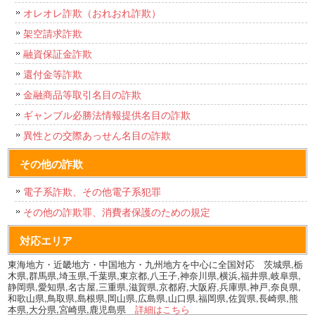
オレオレ詐欺（おれおれ詐欺）
架空請求詐欺
融資保証金詐欺
還付金等詐欺
金融商品等取引名目の詐欺
ギャンブル必勝法情報提供名目の詐欺
異性との交際あっせん名目の詐欺
その他の詐欺
電子系詐欺、その他電子系犯罪
その他の詐欺罪、消費者保護のための規定
対応エリア
東海地方・近畿地方・中国地方・九州地方を中心に全国対応 茨城県,栃
木県,群馬県,埼玉県,千葉県,東京都,八王子,神奈川県,横浜,福井県,岐阜県,
静岡県,愛知県,名古屋,三重県,滋賀県,京都府,大阪府,兵庫県,神戸,奈良県,
和歌山県,鳥取県,島根県,岡山県,広島県,山口県,福岡県,佐賀県,長崎県,熊
本県,大分県,宮崎県,鹿児島県
詳細はこちら