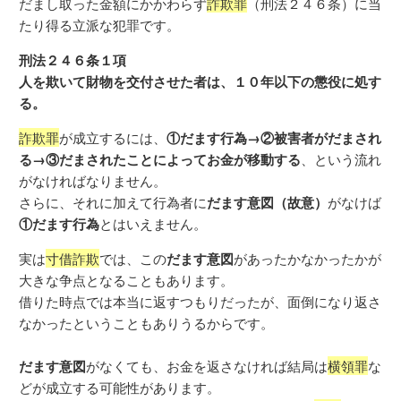
だまし取った金額にかかわらず
詐欺罪
（刑法２４６条）に当
たり得る立派な犯罪です。
刑法２４６条１項
人を欺いて財物を交付させた者は、１０年以下の懲役に処す
る。
詐欺罪
が成立するには、
①だます行為→②被害者がだまされ
る→③だまされたことによってお金が移動する
、という流れ
がなければなりません。
さらに、それに加えて行為者に
だます意図（故意）
がなけば
①だます行為
とはいえません。
実は
寸借詐欺
では、この
だます意図
があったかなかったかが
大きな争点となることもあります。
借りた時点では本当に返すつもりだったが、面倒になり返さ
なかったということもありうるからです。
だます意図
がなくても、お金を返さなければ結局は
横領罪
な
どが成立する可能性があります。