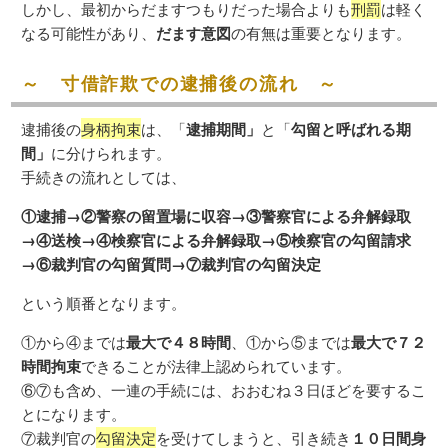
しかし、最初からだますつもりだった場合よりも
刑罰
は軽く
なる可能性があり、
だます意図
の有無は重要となります。
～ 寸借詐欺での逮捕後の流れ ～
逮捕後の
身柄拘束
は、「
逮捕期間」
と「
勾留と呼ばれる期
間」
に分けられます。
手続きの流れとしては、
①逮捕→②警察の留置場に収容→③警察官による弁解録取
→④送検→④検察官による弁解録取→⑤検察官の勾留請求
→⑥裁判官の勾留質問→⑦裁判官の勾留決定
という順番となります。
①から④までは
最大で４８時間
、①から⑤までは
最大で７２
時間拘束
できることが法律上認められています。
⑥⑦も含め、一連の手続には、おおむね３日ほどを要するこ
とになります。
⑦裁判官の
勾留決定
を受けてしまうと、引き続き
１０日間身