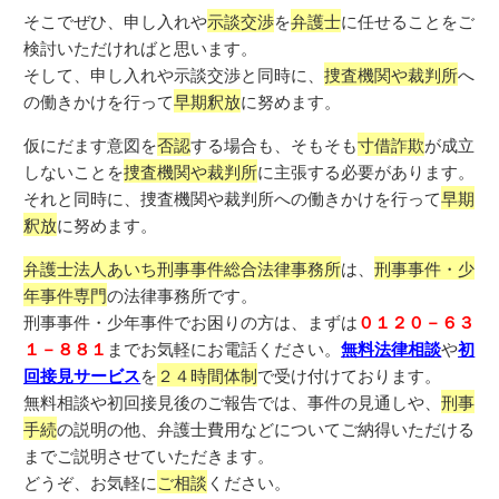
そこでぜひ、申し入れや
示談交渉
を
弁護士
に任せることをご
検討いただければと思います。
そして、申し入れや示談交渉と同時に、
捜査機関や裁判所
へ
の働きかけを行って
早期釈放
に努めます。
仮にだます意図を
否認
する場合も、そもそも
寸借詐欺
が成立
しないことを
捜査機関や裁判所
に主張する必要があります。
それと同時に、捜査機関や裁判所への働きかけを行って
早期
釈放
に努めます。
弁護士法人あいち刑事事件総合法律事務所
は、
刑事事件・少
年事件専門
の法律事務所です。
刑事事件・少年事件でお困りの方は、まずは
０１２０－６３
１－８８１
までお気軽にお電話ください。
無料法律相談
や
初
回接見サービス
を
２４時間体制
で受け付けております。
無料相談や初回接見後のご報告では、事件の見通しや、
刑事
手続
の説明の他、弁護士費用などについてご納得いただける
までご説明させていただきます。
どうぞ、お気軽に
ご相談
ください。