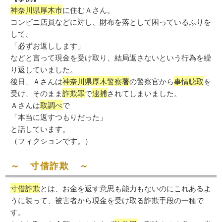
神奈川県厚木市
に住むＡさん。
コンビニ店員などに対し、財布を落として困っているふりを
して、
「必ずお返しします」
などと言って現金を受け取り、結局返さないという行為を繰
り返していました。
後日、Ａさんは
神奈川県厚木警察署
の警察官から
事情聴取
を
受け、そのまま
詐欺罪
で
逮捕
されてしまいました。
Ａさんは
取調べ
で
「本当に返すつもりだった」
と話しています。
（フィクションです。）
～ 寸借詐欺 ～
寸借詐欺
とは、お金を返す意思も能力もないのにこれあるよ
うに装って、被害者から現金を受け取る詐欺手段の一種で
す。