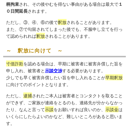
柄拘束
され、その後やむを得ない事由がある場合は最大で
１
０日間延長
されます。
ただし、③、④、⑥の後で
釈放
されることがあります。
また、⑦で勾留されてしまった後でも、不服申し立てを行っ
て認められれば
釈放
されることがあります。
～ 釈放に向けて ～
寸借詐欺
を認める場合は、早期に被害者に被害弁償した旨を
申し入れ、被害者と
示談交渉
する必要があります。
少しでも早く被害弁償したい旨を申し入れることが
早期釈放
に向けてのポイントとなります。
ただし、
逮捕
されたご本人は被害者とコンタクトを取ること
ができず、ご家族が連絡をとるのも、連絡先が分からなかっ
たり、なんと言って
示談
をお願いすれば良いのか、
示談金
は
いくらにしたらよいのかなど、難しいところがあると思いま
す。