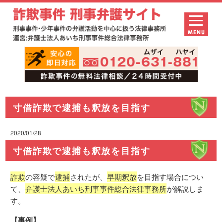
寸借詐欺で逮捕も釈放を目指す
2020/01/28
寸借詐欺で逮捕も釈放を目指す
詐欺
の容疑で
逮捕
されたが、
早期釈放
を目指す場合につい
て、
弁護士法人あいち刑事事件総合法律事務所
が解説しま
す。
【事例】