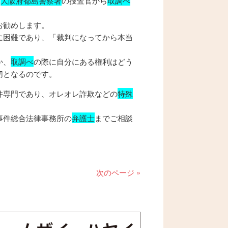
、
大阪府都島警察署
の捜査官から
取調べ
お勧めします。
に困難であり、「裁判になってから本当
。
か、
取調べ
の際に自分にある権利はどう
切となるのです。
件専門であり、オレオレ詐欺などの
特殊
事件総合法律事務所の
弁護士
までご相談
次のページ »