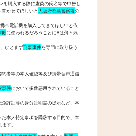
ンを購入する際に虚偽の氏名等で申告し
を聞かせてほしいと
大阪府都島警察署
の
で携帯電話機を購入してきてほしいと依
詐欺
に使われるだろうことにAは薄々気
い、ひとまず
刑事事件
を専門に取り扱う
契約者等の本人確認等及び携帯音声通信
欺事件
において多数悪用されていること
転免許証等の身分証明書の提示など、本
った本人特定事項を隠蔽する目的で、本
れます。