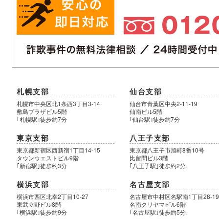
札幌支部
仙台支部
札幌市中央区北1条西3丁目3-14
仙台市青葉区中央2-11-19
敷島プラザビル5階
仙南ビル5階
｢札幌駅｣徒歩約7分
｢仙台駅｣徒歩約7分
東京支部
八王子支部
東京都新宿区西新宿1丁目14-15
東京都八王子市旭町8番10号
タウンウエストビル9階
比留間ビル3階
｢新宿駅｣徒歩約3分
｢八王子駅｣徒歩約2分
横浜支部
名古屋支部
横浜市西区北幸2丁目10-27
名古屋市中村区名駅南1丁目28-1
東武立野ビル8階
名南クリヤマビル6階
｢横浜駅｣徒歩約9分
｢名古屋駅｣徒歩約5分