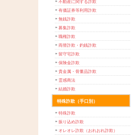
不動産に関する詐欺
有価証券等利用詐欺
無銭詐欺
募集詐欺
職権詐欺
両替詐欺・釣銭詐欺
留守宅詐欺
保険金詐欺
貴金属・骨董品詐欺
霊感商法
結婚詐欺
特殊詐欺（手口別）
特殊詐欺
振り込め詐欺
オレオレ詐欺（おれおれ詐欺）