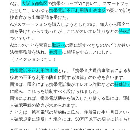
Aは、
大阪市都島区
の携帯ショップVにおいて、スマートフォ
たとして、いわゆる
携帯電話不正利用防止法違反
の疑いで話
捜査官から出頭要請を受けた。
Aがスマートフォンを購入しようとしたのは、知人から匿名
頼を受けたからであったが、これがオレオレ詐欺などの
特殊
づいていた。
Aはこのことを素直に
取調べ
の際に話すべきなのかどうか迷
法律事務所を訪れ、
弁護士
に相談をすることにした。
（フィクションです。）
携帯電話不正利用防止法
とは、「携帯音声通信事業者による
役務の不正な利用の防止に関する法律」の略称を言います。
同法は、匿名による携帯電話機がオレオレ詐欺などの
特殊詐
に鑑み、これらを規制すべく設けられました。
同法によれば、携帯電話機等を購入したり借りる際には、運
人確認手続の協力が求められます。
たとえば、携帯電話の契約時に氏名、住所及び生年月日とい
人確認規定に違反した場合には、50万円以下の罰金に処せら