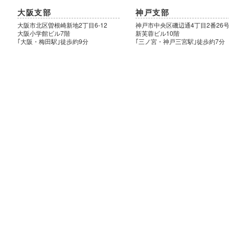
大阪支部
神戸支部
大阪市北区曽根崎新地2丁目6-12
神戸市中央区磯辺通4丁目2番26
大阪小学館ビル7階
新芙蓉ビル10階
｢大阪・梅田駅｣徒歩約9分
｢三ノ宮・神戸三宮駅｣徒歩約7分