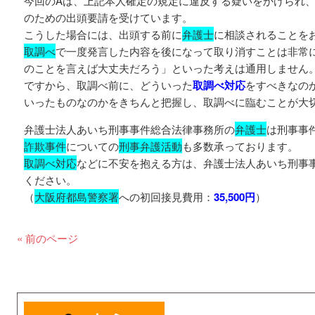
今回のAは、上記本人確定の規定に違反する疑いをかけられ
のための出頭要請を受けています。
こうした場合には、出頭する前に
弁護士
に相談されることを
取調べ
で一度発言した内容を後になって取り消すことは非常
のことを言えば大丈夫だろう」といった考えは通用しません
ですから、取調べ前に、どういった
取調べ対応
をすべきなの
いったものなのかをきちんと把握し、取調べに臨むことが大
弁護士法人あいち刑事事件総合法律事務所の
弁護士
は刑事事
詐欺事件
についての
刑事弁護活動
も多数承っております。
取調べ対応
などに不安を抱える方は、弁護士法人あいち刑事
ください。
（
大阪府都島警察署
への初回接見費用：
35,500円
）
« 前のページ