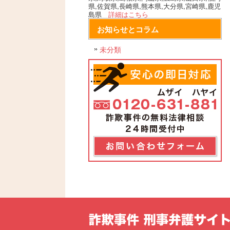
県,佐賀県,長崎県,熊本県,大分県,宮崎県,鹿児
島県
詳細はこちら
お知らせとコラム
未分類