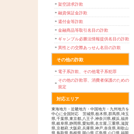
架空請求詐欺
融資保証金詐欺
還付金等詐欺
金融商品等取引名目の詐欺
ギャンブル必勝法情報提供名目の詐欺
異性との交際あっせん名目の詐欺
その他の詐欺
電子系詐欺、その他電子系犯罪
その他の詐欺罪、消費者保護のための
規定
対応エリア
東海地方・近畿地方・中国地方・九州地方を
中心に全国対応 茨城県,栃木県,群馬県,埼玉
県,千葉県,東京都,八王子,神奈川県,横浜,福井
県,岐阜県,静岡県,愛知県,名古屋,三重県,滋賀
県,京都府,大阪府,兵庫県,神戸,奈良県,和歌山
県,鳥取県,島根県,岡山県,広島県,山口県,福岡