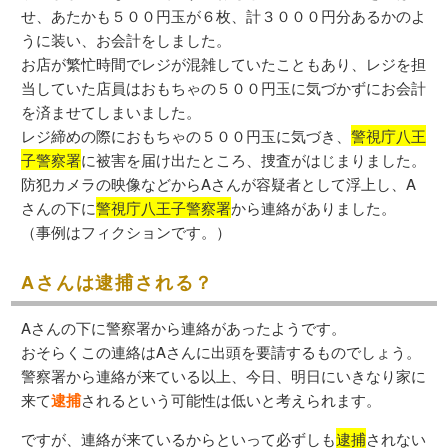
せ、あたかも５００円玉が６枚、計３０００円分あるかのよ
うに装い、お会計をしました。
お店が繁忙時間でレジが混雑していたこともあり、レジを担
当していた店員はおもちゃの５００円玉に気づかずにお会計
を済ませてしまいました。
レジ締めの際におもちゃの５００円玉に気づき、
警視庁八王
子警察署
に被害を届け出たところ、捜査がはじまりました。
防犯カメラの映像などからAさんが容疑者として浮上し、A
さんの下に
警視庁八王子警察署
から連絡がありました。
（事例はフィクションです。）
Aさんは逮捕される？
Aさんの下に警察署から連絡があったようです。
おそらくこの連絡はAさんに出頭を要請するものでしょう。
警察署から連絡が来ている以上、今日、明日にいきなり家に
来て
逮捕
されるという可能性は低いと考えられます。
ですが、連絡が来ているからといって必ずしも
逮捕
されない