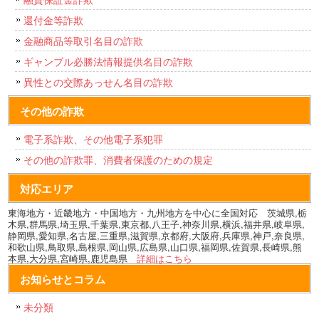
還付金等詐欺
金融商品等取引名目の詐欺
ギャンブル必勝法情報提供名目の詐欺
異性との交際あっせん名目の詐欺
その他の詐欺
電子系詐欺、その他電子系犯罪
その他の詐欺罪、消費者保護のための規定
対応エリア
東海地方・近畿地方・中国地方・九州地方を中心に全国対応 茨城県,栃
木県,群馬県,埼玉県,千葉県,東京都,八王子,神奈川県,横浜,福井県,岐阜県,
静岡県,愛知県,名古屋,三重県,滋賀県,京都府,大阪府,兵庫県,神戸,奈良県,
和歌山県,鳥取県,島根県,岡山県,広島県,山口県,福岡県,佐賀県,長崎県,熊
本県,大分県,宮崎県,鹿児島県
詳細はこちら
お知らせとコラム
未分類