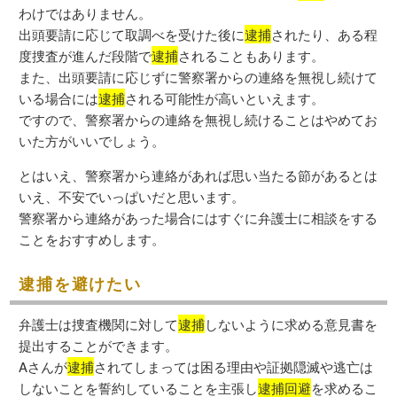
わけではありません。
出頭要請に応じて取調べを受けた後に
逮捕
されたり、ある程
度捜査が進んだ段階で
逮捕
されることもあります。
また、出頭要請に応じずに警察署からの連絡を無視し続けて
いる場合には
逮捕
される可能性が高いといえます。
ですので、警察署からの連絡を無視し続けることはやめてお
いた方がいいでしょう。
とはいえ、警察署から連絡があれば思い当たる節があるとは
いえ、不安でいっぱいだと思います。
警察署から連絡があった場合にはすぐに弁護士に相談をする
ことをおすすめします。
逮捕を避けたい
弁護士は捜査機関に対して
逮捕
しないように求める意見書を
提出することができます。
Aさんが
逮捕
されてしまっては困る理由や証拠隠滅や逃亡は
しないことを誓約していることを主張し
逮捕回避
を求めるこ