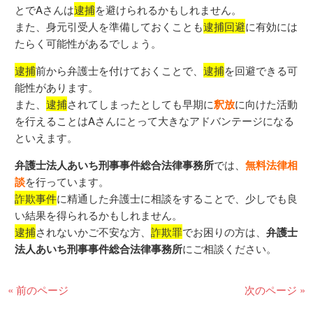
とでAさんは
逮捕
を避けられるかもしれません。
また、身元引受人を準備しておくことも
逮捕回避
に有効には
たらく可能性があるでしょう。
逮捕
前から弁護士を付けておくことで、
逮捕
を回避できる可
能性があります。
また、
逮捕
されてしまったとしても早期に
釈放
に向けた活動
を行えることはAさんにとって大きなアドバンテージになる
といえます。
弁護士法人あいち刑事事件総合法律事務所
では、
無料法律相
談
を行っています。
詐欺事件
に精通した弁護士に相談をすることで、少しでも良
い結果を得られるかもしれません。
逮捕
されないかご不安な方、
詐欺罪
でお困りの方は、
弁護士
法人あいち刑事事件総合法律事務所
にご相談ください。
« 前のページ
次のページ »