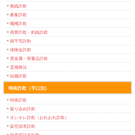
無銭詐欺
募集詐欺
職権詐欺
両替詐欺・釣銭詐欺
留守宅詐欺
保険金詐欺
貴金属・骨董品詐欺
霊感商法
結婚詐欺
特殊詐欺（手口別）
特殊詐欺
振り込め詐欺
オレオレ詐欺（おれおれ詐欺）
架空請求詐欺
融資保証金詐欺