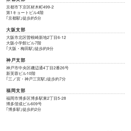
京都市下京区材木町499-2
第1キョートビル4階
｢京都駅｣徒歩約5分
大阪支部
大阪市北区曽根崎新地2丁目6-12
大阪小学館ビル7階
｢大阪・梅田駅｣徒歩約9分
神戸支部
神戸市中央区磯辺通4丁目2番26号
新芙蓉ビル10階
｢三ノ宮・神戸三宮駅｣徒歩約7分
福岡支部
福岡市博多区博多駅東2丁目5-28
博多偕成ビル609号
｢博多駅｣徒歩約2分