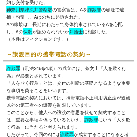
約し交付を受けた。
神奈川県津久井警察署
の警察官は、Aを
詐欺罪
の容疑で逮
捕・勾留し、Aはのちに起訴された。
Aの家族は、長期にわたって身体拘束されているAを心配
し、Aの
保釈
が認められないか
弁護士
に相談した。
（本件はフィクションです。）
～譲渡目的の携帯電話の契約～
詐欺罪
（刑法246条1項）の成立には、条文上「人を欺く行
為」が必要とされています。
「人を欺く行為」とは、交付の判断の基礎となるような重要
な事項を偽ることをいいます。
携帯電話の契約においては、携帯電話不正利用防止法が親族
以外の第三者への譲渡を制限しています。
このことから、他人への譲渡の意思を伏せて契約すること
は、重要な事項を偽っているといえ、
詐欺罪
にいう「人を欺
く行為」に当たると考えられます。
したがって、今回のAには
詐欺罪
が成立することになると考