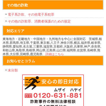
その他の詐欺
電子系詐欺、その他電子系犯罪
その他の詐欺罪、消費者保護のための規定
対応エリア
東海地方・近畿地方・中国地方・九州地方を中心に全国対応 茨城県,栃
木県,群馬県,埼玉県,千葉県,東京都,八王子,神奈川県,横浜,福井県,岐阜県,
静岡県,愛知県,名古屋,三重県,滋賀県,京都府,大阪府,兵庫県,神戸,奈良県,
和歌山県,鳥取県,島根県,岡山県,広島県,山口県,福岡県,佐賀県,長崎県,熊
本県,大分県,宮崎県,鹿児島県
詳細はこちら
お知らせとコラム
未分類