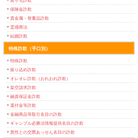
留守宅詐欺
保険金詐欺
貴金属・骨董品詐欺
霊感商法
結婚詐欺
特殊詐欺（手口別）
特殊詐欺
振り込め詐欺
オレオレ詐欺（おれおれ詐欺）
架空請求詐欺
融資保証金詐欺
還付金等詐欺
金融商品等取引名目の詐欺
ギャンブル必勝法情報提供名目の詐欺
異性との交際あっせん名目の詐欺