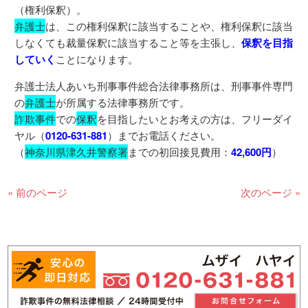
（権利保釈）。
弁護士
は、この権利保釈に該当することや、権利保釈に該当
しなくても裁量保釈に該当すること等を主張し、
保釈を目指
していく
ことになります。
弁護士法人あいち刑事事件総合法律事務所は、刑事事件専門
の
弁護士
が所属する法律事務所です。
詐欺事件
での
保釈
を目指したいとお考えの方は、フリーダイ
ヤル（
0120-631-881
）までお電話ください。
（
神奈川県津久井警察署
までの初回接見費用：
42,600円
）
« 前のページ
次のページ »