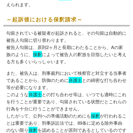
えられます。
～起訴後における保釈請求～
勾留されている被疑者が起訴されると、その勾留は自動的に
被告人勾留に切り替わります。
被告人勾留は、原則2ヶ月と長期にわたることから、Aの家
族のように、
保釈
によって被告人の釈放を目指したいと考え
る方も多くいらっしゃいます。
また、被告人は、刑事裁判において検察官と対立する当事者
であることから、防御のために
弁護士
との綿密な打ち合わせ
等が必要になります。
このような
弁護士
との打ち合わせ等は、いつでも適時にこれ
を行うことが重要であり、勾留されている状態だとこれらの
行為を十分に行うことができません。
したがって、公判への準備活動のためにも
保釈
が行われるこ
とは重要であり、刑事訴訟法では、89条に定める除外事由
のない限り
保釈
を認めることが原則であるとしているのです