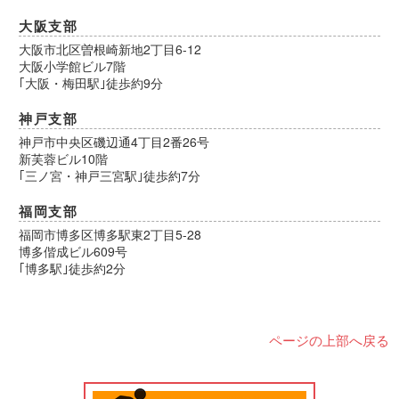
大阪支部
大阪市北区曽根崎新地2丁目6-12
大阪小学館ビル7階
｢大阪・梅田駅｣徒歩約9分
神戸支部
神戸市中央区磯辺通4丁目2番26号
新芙蓉ビル10階
｢三ノ宮・神戸三宮駅｣徒歩約7分
福岡支部
福岡市博多区博多駅東2丁目5-28
博多偕成ビル609号
｢博多駅｣徒歩約2分
ページの上部へ戻る