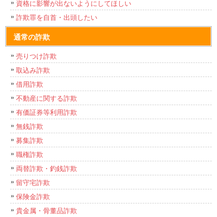
資格に影響が出ないようにしてほしい
詐欺罪を自首・出頭したい
通常の詐欺
売りつけ詐欺
取込み詐欺
借用詐欺
不動産に関する詐欺
有価証券等利用詐欺
無銭詐欺
募集詐欺
職権詐欺
両替詐欺・釣銭詐欺
留守宅詐欺
保険金詐欺
貴金属・骨董品詐欺