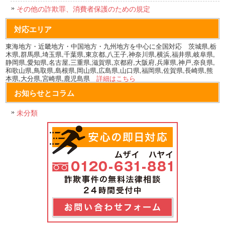
その他の詐欺罪、消費者保護のための規定
対応エリア
東海地方・近畿地方・中国地方・九州地方を中心に全国対応 茨城県,栃
木県,群馬県,埼玉県,千葉県,東京都,八王子,神奈川県,横浜,福井県,岐阜県,
静岡県,愛知県,名古屋,三重県,滋賀県,京都府,大阪府,兵庫県,神戸,奈良県,
和歌山県,鳥取県,島根県,岡山県,広島県,山口県,福岡県,佐賀県,長崎県,熊
本県,大分県,宮崎県,鹿児島県
詳細はこちら
お知らせとコラム
未分類