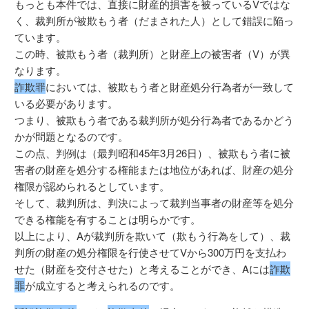
もっとも本件では、直接に財産的損害を被っているVではな
く、裁判所が被欺もう者（だまされた人）として錯誤に陥っ
ています。
この時、被欺もう者（裁判所）と財産上の被害者（V）が異
なります。
詐欺罪
においては、被欺もう者と財産処分行為者が一致して
いる必要があります。
つまり、被欺もう者である裁判所が処分行為者であるかどう
かが問題となるのです。
この点、判例は（最判昭和45年3月26日）、被欺もう者に被
害者の財産を処分する権能または地位があれば、財産の処分
権限が認められるとしています。
そして、裁判所は、判決によって裁判当事者の財産等を処分
できる権能を有することは明らかです。
以上により、Aが裁判所を欺いて（欺もう行為をして）、裁
判所の財産の処分権限を行使させてVから300万円を支払わ
せた（財産を交付させた）と考えることができ、Aには
詐欺
罪
が成立すると考えられるのです。