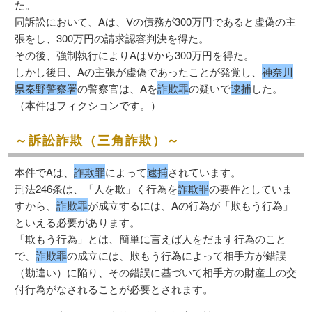
た。
同訴訟において、Aは、Vの債務が300万円であると虚偽の主
張をし、300万円の請求認容判決を得た。
その後、強制執行によりAはVから300万円を得た。
しかし後日、Aの主張が虚偽であったことが発覚し、
神奈川
県秦野警察署
の警察官は、Aを
詐欺罪
の疑いで
逮捕
した。
（本件はフィクションです。）
～訴訟詐欺（三角詐欺）～
本件でAは、
詐欺罪
によって
逮捕
されています。
刑法246条は、「人を欺」く行為を
詐欺罪
の要件としていま
すから、
詐欺罪
が成立するには、Aの行為が「欺もう行為」
といえる必要があります。
「欺もう行為」とは、簡単に言えば人をだます行為のこと
で、
詐欺罪
の成立には、欺もう行為によって相手方が錯誤
（勘違い）に陥り、その錯誤に基づいて相手方の財産上の交
付行為がなされることが必要とされます。