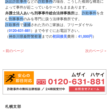
訴訟詐欺事件
などの
詐欺事件
の場合、こうした複雑な構造に
よって事件が起こっているケースもままあります。
弁護士法人あいち刑事事件総合法律事務所
は、
詐欺事件
を含
む
刑事事件
のみを専門に扱う法律事務所です。
詐欺事件
で
逮捕
された方のご家族は、フリーダイヤル
（
0120-631-881
）まで今すぐにお電話下さい。
（
神奈川県秦野警察署
までの
初回接見
費用：
41,000円
）
« 前のページ
次のページ »
札幌支部