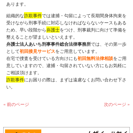
あります。
組織的な
詐欺事件
では逮捕・勾留によって長期間身体拘束を
受けながら刑事手続に対応しなければならないケースもある
ため、早い段階から
弁護士
をつけ、刑事裁判に向けて準備を
整えることが望ましいといえます。
弁護士法人あいち刑事事件総合法律事務所
では、その第一歩
として
初回接見サービス
をご用意しています。
在宅で捜査を受けている方向けにも
初回無料法律相談
をご用
意していますので、逮捕・勾留されていない方にもお気軽に
ご相談頂けます。
詐欺事件
にお困りの際は、まずは遠慮なくお問い合わせ下さ
い。
« 前のページ
次のページ »