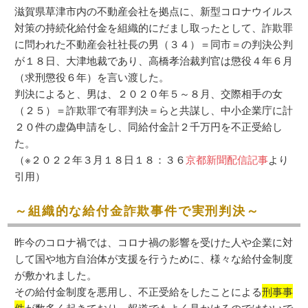
滋賀県草津市内の不動産会社を拠点に、新型コロナウイルス
対策の持続化給付金を組織的にだまし取ったとして、詐欺罪
に問われた不動産会社社長の男（３４）＝同市＝の判決公判
が１８日、大津地裁であり、高橋孝治裁判官は懲役４年６月
（求刑懲役６年）を言い渡した。
判決によると、男は、２０２０年５～８月、交際相手の女
（２５）＝詐欺罪で有罪判決＝らと共謀し、中小企業庁に計
２０件の虚偽申請をし、同給付金計２千万円を不正受給し
た。
（※２０２２年３月１８日１８：３６
京都新聞配信記事
より
引用）
～組織的な給付金詐欺事件で実刑判決～
昨今のコロナ禍では、コロナ禍の影響を受けた人や企業に対
して国や地方自治体が支援を行うために、様々な給付金制度
が敷かれました。
その給付金制度を悪用し、不正受給をしたことによる
刑事事
件
が数多く起きており、報道でもよく見かけるのではないで