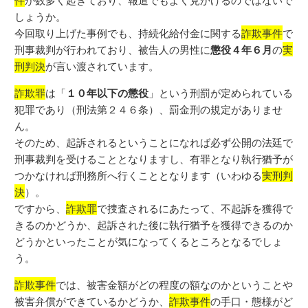
しょうか。
今回取り上げた事例でも、持続化給付金に関する
詐欺事件
で
刑事裁判が行われており、被告人の男性に
懲役４年６月
の
実
刑判決
が言い渡されています。
詐欺罪
は「
１０年以下の懲役
」という刑罰が定められている
犯罪であり（刑法第２４６条）、罰金刑の規定がありませ
ん。
そのため、起訴されるということになれば必ず公開の法廷で
刑事裁判を受けることとなりますし、有罪となり執行猶予が
つかなければ刑務所へ行くこととなります（いわゆる
実刑判
決
）。
ですから、
詐欺罪
で捜査されるにあたって、不起訴を獲得で
きるのかどうか、起訴された後に執行猶予を獲得できるのか
どうかといったことが気になってくるところとなるでしょ
う。
詐欺事件
では、被害金額がどの程度の額なのかということや
被害弁償ができているかどうか、
詐欺事件
の手口・態様がど