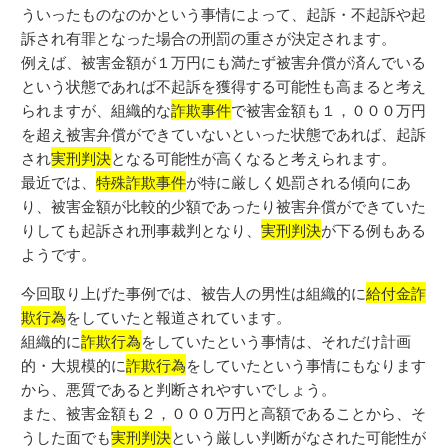
ういったものなのかという事情によって、起訴・不起訴や起
訴され有罪となった場合の刑罰の重さが決定されます。
例えば、被害金額が１万円にも満たず被害弁償が済んでいる
という状態であれば不起訴を獲得する可能性も高まると考え
られますが、組織的な
詐欺事件
で被害金額も１，０００万円
を超え被害弁償ができていないといった状態であれば、起訴
され
実刑判決
となる可能性が高くなると考えられます。
最近では、
特殊詐欺事件
が特に厳しく処罰される傾向にあ
り、被害金額が比較的少額であったり被害弁償ができていた
りしても起訴され刑事裁判となり、
実刑判決
が下る例もある
ようです。
今回取り上げた事例では、被告人の男性は組織的に
給付金詐
欺行為
をしていたと報道されています。
組織的に
詐欺行為
をしていたという事情は、それだけ計画
的・大規模的に
詐欺行為
をしていたという事情にもなります
から、悪質であると判断されやすいでしょう。
また、被害金額も２，０００万円と高額であることから、そ
うした面でも
実刑判決
という厳しい判断がなされた可能性が