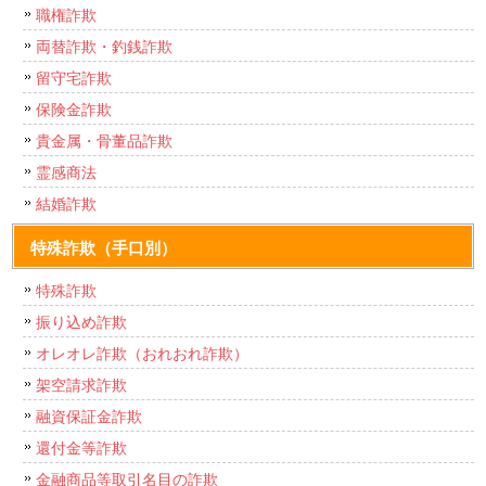
職権詐欺
両替詐欺・釣銭詐欺
留守宅詐欺
保険金詐欺
貴金属・骨董品詐欺
霊感商法
結婚詐欺
特殊詐欺（手口別）
特殊詐欺
振り込め詐欺
オレオレ詐欺（おれおれ詐欺）
架空請求詐欺
融資保証金詐欺
還付金等詐欺
金融商品等取引名目の詐欺