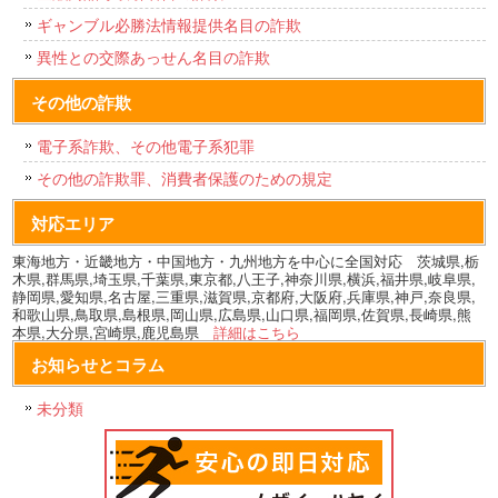
ギャンブル必勝法情報提供名目の詐欺
異性との交際あっせん名目の詐欺
その他の詐欺
電子系詐欺、その他電子系犯罪
その他の詐欺罪、消費者保護のための規定
対応エリア
東海地方・近畿地方・中国地方・九州地方を中心に全国対応 茨城県,栃
木県,群馬県,埼玉県,千葉県,東京都,八王子,神奈川県,横浜,福井県,岐阜県,
静岡県,愛知県,名古屋,三重県,滋賀県,京都府,大阪府,兵庫県,神戸,奈良県,
和歌山県,鳥取県,島根県,岡山県,広島県,山口県,福岡県,佐賀県,長崎県,熊
本県,大分県,宮崎県,鹿児島県
詳細はこちら
お知らせとコラム
未分類