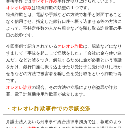
参考事件では
オレオレ詐欺
事件が取り上げられています。
オレオレ詐欺
は特殊詐欺の類型の１つです。
特殊詐欺とは、電話や手紙などの方法で相手と対面すること
なく信用させ、指定した銀行口座へ振り込ませる等の方法に
よって、不特定多数の人から現金などを騙し取る詐欺罪の手
口の総称です。
今回事例で紹介されている
オレオレ詐欺
は、親族などになり
すまして「事故を起こして怪我をした」「会社の金を使い込
んだ」などと嘘をつき、解決するために金が必要という電話
をかけ、銀行口座に振り込ませたり受け子に受け取りに行か
せるなどの方法で被害者を騙し金を受け取るという詐欺行為
です。
オレオレ詐欺
の場合、その方法や立場により窃盗罪や詐欺
罪、電子計算機使用詐欺罪が成立します。
・オレオレ詐欺事件での示談交渉
弁護士法人あいち刑事事件総合法律事務所では、報道のよう