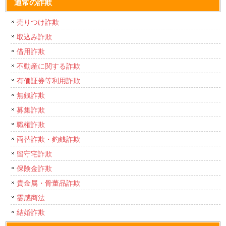
通常の詐欺
売りつけ詐欺
取込み詐欺
借用詐欺
不動産に関する詐欺
有価証券等利用詐欺
無銭詐欺
募集詐欺
職権詐欺
両替詐欺・釣銭詐欺
留守宅詐欺
保険金詐欺
貴金属・骨董品詐欺
霊感商法
結婚詐欺