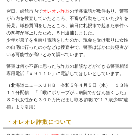
翌日、函館市内で
オレオレ詐欺
の予兆電話が数件あり、警察
が市内を捜査していたところ、不審な行動をしていた少年を
発見。職務質問をしたところ、前日に札幌市で起きた事件へ
の関与が浮上したため、５日逮捕しました。
少年が息子を名乗り電話をしたのか、現金を受け取りに女性
の自宅に行ったのかなどは捜査中で、警察はほかに共犯者が
いる可能性が高いとみて調べています。
警察は何か不審に思ったら詐欺の相談などができる警察相談
専用電話「＃９１１０」に電話してほしいとしています。
（北海道ニュースＵＨＢ 令和５年４月５日（水） １３時
１１分配信 「「喉にポリープが…病院でかばん無くした」
８０代女性から３００万円だまし取る 詐欺で”１７歳少年”逮
捕」より引用）
・オレオレ詐欺について