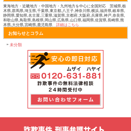
東海地方・近畿地方・中国地方・九州地方を中心に全国対応 茨城県,栃
木県,群馬県,埼玉県,千葉県,東京都,八王子,神奈川県,横浜,福井県,岐阜県,
静岡県,愛知県,名古屋,三重県,滋賀県,京都府,大阪府,兵庫県,神戸,奈良県,
和歌山県,鳥取県,島根県,岡山県,広島県,山口県,福岡県,佐賀県,長崎県,熊
本県,大分県,宮崎県,鹿児島県
詳細はこちら
お知らせとコラム
未分類