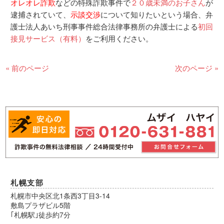
オレオレ詐欺
などの特殊詐欺事件で
２０歳未満のお子さん
が
逮捕されていて、
示談交渉
について知りたいという場合、弁
護士法人あいち刑事事件総合法律事務所の弁護士による
初回
接見サービス（有料）
をご利用ください。
« 前のページ
次のページ »
札幌支部
札幌市中央区北1条西3丁目3-14
敷島プラザビル5階
｢札幌駅｣徒歩約7分