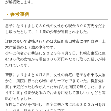
が解説致します。
・参考事例
息子になりすまして８０代の女性から現金３００万円をだま
し取ったとして、１７歳の少年が逮捕されました。
詐欺の疑いで逮捕されたのは大阪府富田林市に住む自称・土
木作業員の１７歳の少年です。
少年は何者かと共謀し２０２３年４月３日、札幌市東区に住
む８０代の女性から現金３００万円をだまし取った疑いが持
たれています。
警察によりますと４月３日、女性の自宅に息子を名乗る人物
から「病院に行ったら喉にポリープができていた。得意先に
渡す予定だったお金が入ったかばんを病院で無くした。きょ
う中に渡す必要があるのでお金を用意してほしい」などと電
話がありました。
女性はこの話を信用し、自宅に来た者に現金３００万円を渡
し、だまし取られたということです。