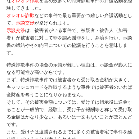
な
オレオレ詐欺
を含め数多くの特殊詐欺事件の弁護活動を経
験してきました。
オレオレ詐欺
などの事件で最も重要かつ難しい弁護活動とし
て、
示談交渉
が挙げられます。
示談交渉
は、被害者がいる事件で、被疑者・被告人（加害
者）が被害者に対して罪を認め謝罪をし、弁済を行い、示談
書の締結やその内容についての協議を行うことを意味しま
す。
特殊詐欺事件の場合の示談が難しい理由は、示談金が膨大に
なる可能性が高いからです。
まず、特殊詐欺事件では被害者から受け取る金額が大きく、
キャッシュカードを詐取するような事件では被害者のいわば
全財産を奪うことになりかねません。
そして、その被害金額については、受け子は指示役に送金す
ることが一般的で、経験上、受け子が報酬等と称して受け取
る金額はかなり少ない、あるいは一文もないことがほとんど
です。
また、受け子は逮捕されるまでに多くの被害者宅で事件を繰
り返していることが考えられます。