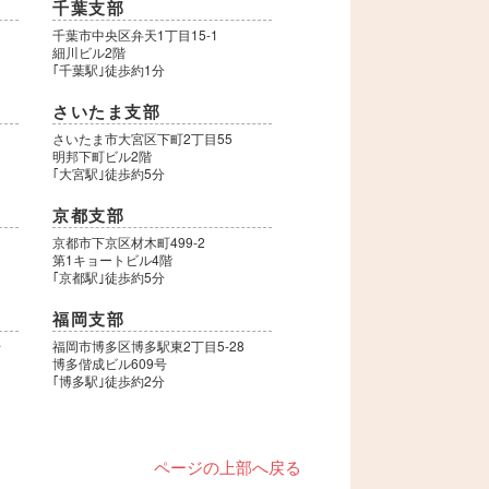
千葉支部
千葉市中央区弁天1丁目15-1
細川ビル2階
｢千葉駅｣徒歩約1分
さいたま支部
さいたま市大宮区下町2丁目55
明邦下町ビル2階
｢大宮駅｣徒歩約5分
京都支部
9
京都市下京区材木町499-2
第1キョートビル4階
｢京都駅｣徒歩約5分
福岡支部
号
福岡市博多区博多駅東2丁目5-28
博多偕成ビル609号
｢博多駅｣徒歩約2分
ページの上部へ戻る