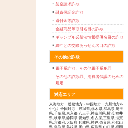
架空請求詐欺
融資保証金詐欺
還付金等詐欺
金融商品等取引名目の詐欺
ギャンブル必勝法情報提供名目の詐欺
異性との交際あっせん名目の詐欺
その他の詐欺
電子系詐欺、その他電子系犯罪
その他の詐欺罪、消費者保護のための
規定
対応エリア
東海地方・近畿地方・中国地方・九州地方を
中心に全国対応 茨城県,栃木県,群馬県,埼玉
県,千葉県,東京都,八王子,神奈川県,横浜,福井
県,岐阜県,静岡県,愛知県,名古屋,三重県,滋賀
県,京都府,大阪府,兵庫県,神戸,奈良県,和歌山
県,鳥取県,島根県,岡山県,広島県,山口県,福岡