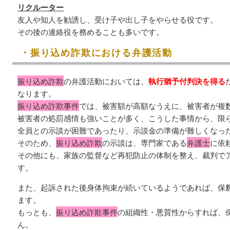
リクルーター
友人や知人を勧誘し、受け子や出し子をやらせる役です。
その後の連絡役を務めることも多いです。
・振り込め詐欺における弁護活動
振り込め詐欺
の弁護活動においては、
執行猶予付判決を得る
なります。
振り込め詐欺事件
では、被害額が高額なうえに、被害者が複
被害者の処罰感情も強いことが多く、こうした事情から、限
全員との示談が困難であったり、示談金の準備が難しくなっ
そのため、
振り込め詐欺
の示談は、専門家である
弁護士
に依
その他にも、家族の監督など再犯防止の体制を整え、裁判で
す。
また、起訴された後身体拘束が続いているようであれば、保
ます。
もっとも、
振り込め詐欺事件
の組織性・悪質性からすれば、
ん。