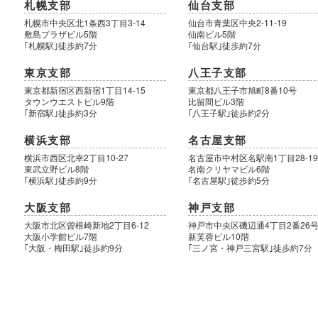
札幌支部
仙台支部
札幌市中央区北1条西3丁目3-14
仙台市青葉区中央2-11-19
敷島プラザビル5階
仙南ビル5階
｢札幌駅｣徒歩約7分
｢仙台駅｣徒歩約7分
東京支部
八王子支部
東京都新宿区西新宿1丁目14-15
東京都八王子市旭町8番10号
タウンウエストビル9階
比留間ビル3階
｢新宿駅｣徒歩約3分
｢八王子駅｣徒歩約2分
横浜支部
名古屋支部
横浜市西区北幸2丁目10-27
名古屋市中村区名駅南1丁目28-1
東武立野ビル8階
名南クリヤマビル6階
｢横浜駅｣徒歩約9分
｢名古屋駅｣徒歩約5分
大阪支部
神戸支部
大阪市北区曽根崎新地2丁目6-12
神戸市中央区磯辺通4丁目2番26
大阪小学館ビル7階
新芙蓉ビル10階
｢大阪・梅田駅｣徒歩約9分
｢三ノ宮・神戸三宮駅｣徒歩約7分