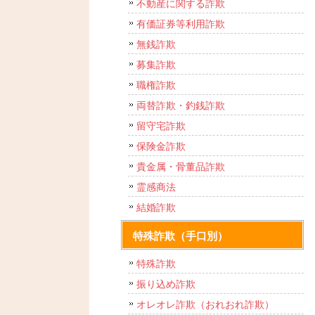
不動産に関する詐欺
有価証券等利用詐欺
無銭詐欺
募集詐欺
職権詐欺
両替詐欺・釣銭詐欺
留守宅詐欺
保険金詐欺
貴金属・骨董品詐欺
霊感商法
結婚詐欺
特殊詐欺（手口別）
特殊詐欺
振り込め詐欺
オレオレ詐欺（おれおれ詐欺）