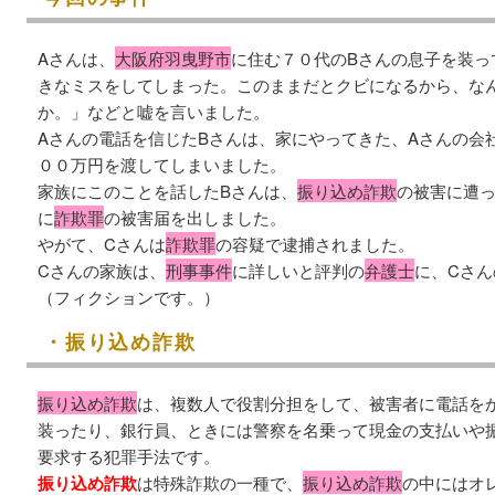
Aさんは、
大阪府羽曳野市
に住む７０代のBさんの息子を装っ
きなミスをしてしまった。このままだとクビになるから、な
か。」などと嘘を言いました。
Aさんの電話を信じたBさんは、家にやってきた、Aさんの会
００万円を渡してしまいました。
家族にこのことを話したBさんは、
振り込め詐欺
の被害に遭
に
詐欺罪
の被害届を出しました。
やがて、Cさんは
詐欺罪
の容疑で逮捕されました。
Cさんの家族は、
刑事事件
に詳しいと評判の
弁護士
に、Cさ
（フィクションです。）
・振り込め詐欺
振り込め詐欺
は、複数人で役割分担をして、被害者に電話を
装ったり、銀行員、ときには警察を名乗って現金の支払いや
要求する犯罪手法です。
振り込め詐欺
は特殊詐欺の一種で、
振り込め詐欺
の中にはオ