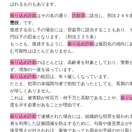
ばれるものもあります。
振り込め詐欺
はその名の通り、
詐欺罪
に該当し、刑法２４６
懲役
」です。
後述する出し子の場合には、窃盗罪に該当することもあり、
円以下の罰金となります。（刑法２３５条）
もっとも、後述するように、
振り込め詐欺
は厳罰化の傾向に
む可能性はほとんどありません。
振り込め詐欺
のほとんどは、高齢者を対象としており、警察
ず、増加の一途を辿っています。
振り込め詐欺
の処罰は、年々厳しくなっています。
たとえ、犯罪の末端関与者で初犯であったとしても、長期の
が珍しくありません。
これは、被害額が何百万・何千万と高額であることや、
振り
度を示す必要があることが理由です。
振り込め詐欺
で逮捕された場合には、組織的な犯罪を疑われ
者を利用した証拠隠滅を防止するために、勾留や接見禁止が
接見禁止が付されれば、家族であっても面会や手紙のやり取