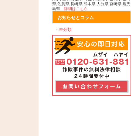
県,佐賀県,長崎県,熊本県,大分県,宮崎県,鹿児
島県
詳細はこちら
お知らせとコラム
未分類