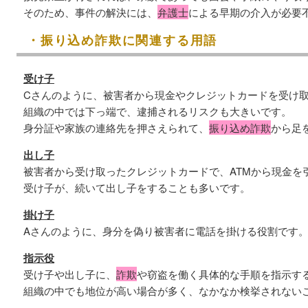
そのため、事件の解決には、
弁護士
による早期の介入が必要
・振り込め詐欺に関連する用語
受け子
Cさんのように、被害者から現金やクレジットカードを受け
組織の中では下っ端で、逮捕されるリスクも大きいです。
身分証や家族の連絡先を押さえられて、
振り込め詐欺
から足
出し子
被害者から受け取ったクレジットカードで、ATMから現金を
受け子が、続いて出し子をすることも多いです。
掛け子
Aさんのように、身分を偽り被害者に電話を掛ける役割です
指示役
受け子や出し子に、
詐欺
や窃盗を働く具体的な手順を指示す
組織の中でも地位が高い場合が多く、なかなか検挙されない