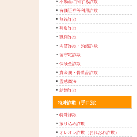
不動産に関する詐欺
有価証券等利用詐欺
無銭詐欺
募集詐欺
職権詐欺
両替詐欺・釣銭詐欺
留守宅詐欺
保険金詐欺
貴金属・骨董品詐欺
霊感商法
結婚詐欺
特殊詐欺（手口別）
特殊詐欺
振り込め詐欺
オレオレ詐欺（おれおれ詐欺）