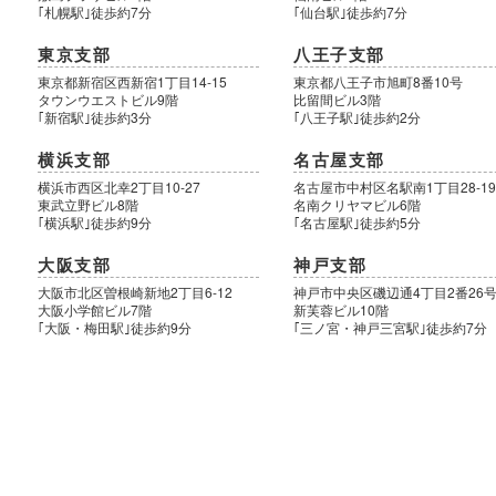
｢札幌駅｣徒歩約7分
｢仙台駅｣徒歩約7分
東京支部
八王子支部
東京都新宿区西新宿1丁目14-15
東京都八王子市旭町8番10号
タウンウエストビル9階
比留間ビル3階
｢新宿駅｣徒歩約3分
｢八王子駅｣徒歩約2分
横浜支部
名古屋支部
横浜市西区北幸2丁目10-27
名古屋市中村区名駅南1丁目28-1
東武立野ビル8階
名南クリヤマビル6階
｢横浜駅｣徒歩約9分
｢名古屋駅｣徒歩約5分
大阪支部
神戸支部
大阪市北区曽根崎新地2丁目6-12
神戸市中央区磯辺通4丁目2番26
大阪小学館ビル7階
新芙蓉ビル10階
｢大阪・梅田駅｣徒歩約9分
｢三ノ宮・神戸三宮駅｣徒歩約7分