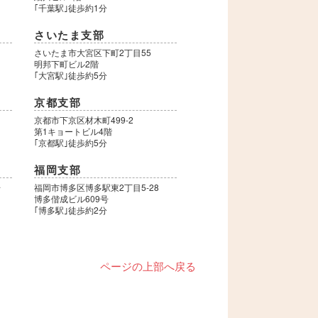
｢千葉駅｣徒歩約1分
さいたま支部
さいたま市大宮区下町2丁目55
明邦下町ビル2階
｢大宮駅｣徒歩約5分
京都支部
9
京都市下京区材木町499-2
第1キョートビル4階
｢京都駅｣徒歩約5分
福岡支部
号
福岡市博多区博多駅東2丁目5-28
博多偕成ビル609号
｢博多駅｣徒歩約2分
ページの上部へ戻る