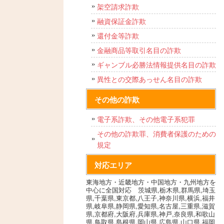
架空請求詐欺
融資保証金詐欺
還付金等詐欺
金融商品等取引名目の詐欺
ギャンブル必勝法情報提供名目の詐欺
異性との交際あっせん名目の詐欺
その他の詐欺
電子系詐欺、その他電子系犯罪
その他の詐欺罪、消費者保護のための
規定
対応エリア
東海地方・近畿地方・中国地方・九州地方を
中心に全国対応 茨城県,栃木県,群馬県,埼玉
県,千葉県,東京都,八王子,神奈川県,横浜,福井
県,岐阜県,静岡県,愛知県,名古屋,三重県,滋賀
県,京都府,大阪府,兵庫県,神戸,奈良県,和歌山
県,鳥取県,島根県,岡山県,広島県,山口県,福岡