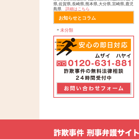
県,佐賀県,長崎県,熊本県,大分県,宮崎県,鹿児
島県
詳細はこちら
お知らせとコラム
未分類