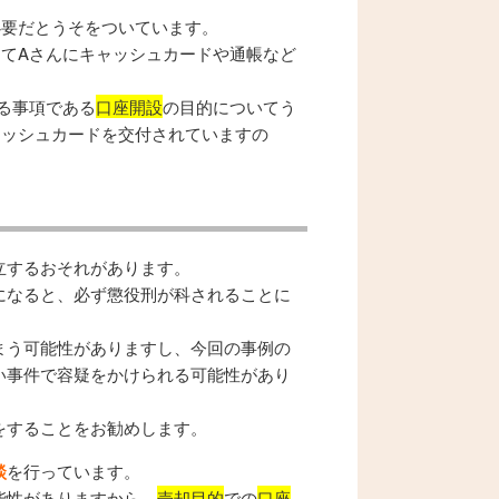
必要だとうそをついています。
てAさんにキャッシュカードや通帳など
る事項である
口座開設
の目的についてう
ャッシュカードを交付されていますの
立するおそれがあります。
になると、必ず懲役刑が科されることに
まう可能性がありますし、今回の事例の
い事件で容疑をかけられる可能性があり
をすることをお勧めします。
談
を行っています。
能性がありますから、
売却目的
での
口座