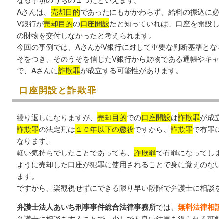
Aさんは、
売却目的
であったにもかかわらず、給料の振込に
V銀行が
売却目的
の
口座開設
だと知っていれば、口座を開設し
の財物を交付しなかったと考えられます。
今回の事例では、AさんがV銀行に対して重要な判断基準とな
そをつき、そのうそを信じたV銀行から財物である通帳やキ
で、Aさんに
詐欺罪
が成立する可能性があります。
口座開設と詐欺罪
繰り返しになりますが、
売却目的
での
口座開設
は
詐欺罪
が成
詐欺罪
の法定刑は
１０年以下の懲役
ですから、
詐欺罪
で有罪
なります。
軽い気持ちでしたことであっても、
詐欺罪
で有罪になってし
ように売却した口座が犯罪に使用されることで身に覚えのな
ます。
ですから、楽観視せずにできる限り早い段階で弁護士に相談
弁護士法人あいち刑事事件総合法律事務所
では、
無料法律相
弁護士に相談をすることで、少しでも良い結果を得られる可