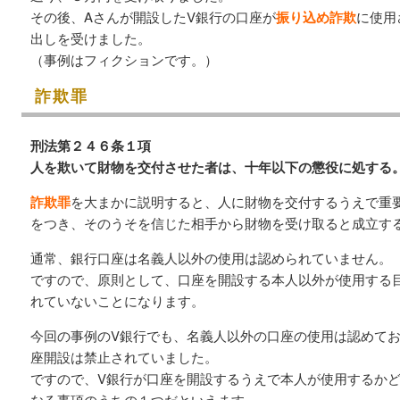
その後、Aさんが開設したV銀行の口座が
振り込め詐欺
に使用
出しを受けました。
（事例はフィクションです。）
詐欺罪
刑法第２４６条１項
人を欺いて財物を交付させた者は、十年以下の懲役に処する
詐欺罪
を大まかに説明すると、人に財物を交付するうえで重
をつき、そのうそを信じた相手から財物を受け取ると成立す
通常、銀行口座は名義人以外の使用は認められていません。
ですので、原則として、口座を開設する本人以外が使用する
れていないことになります。
今回の事例のV銀行でも、名義人以外の口座の使用は認めて
座開設は禁止されていました。
ですので、V銀行が口座を開設するうえで本人が使用するか
なる事項のうちの１つだといえます。